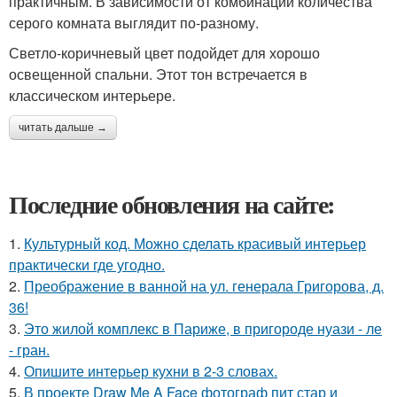
практичным. В зависимости от комбинации количества
серого комната выглядит по-разному.
Светло-коричневый цвет подойдет для хорошо
освещенной спальни. Этот тон встречается в
классическом интерьере.
читать дальше →
Последние обновления на сайте:
1.
Культурный код. Можно сделать красивый интерьер
практически где угодно.
2.
Преображение в ванной на ул. генерала Григорова, д.
36!
3.
Это жилой комплекс в Париже, в пригороде нуази - ле
- гран.
4.
Опишите интерьер кухни в 2-3 словах.
5.
В проекте Draw Me A Face фотограф пит стар и