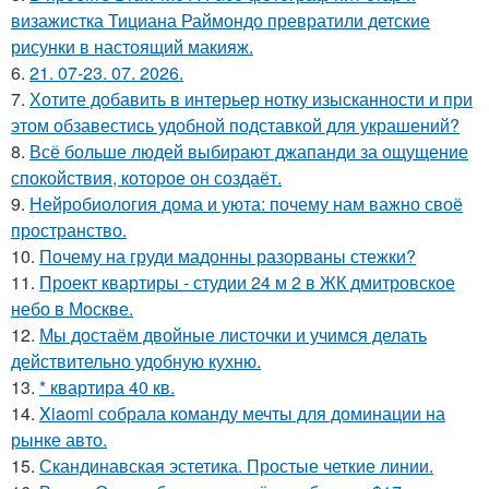
визажистка Тициана Раймондо превратили детские
рисунки в настоящий макияж.
6.
21. 07-23. 07. 2026.
7.
Хотите добавить в интерьер нотку изысканности и при
этом обзавестись удобной подставкой для украшений?
8.
Всё больше людей выбирают джапанди за ощущение
спокойствия, которое он создаёт.
9.
Нейробиология дома и уюта: почему нам важно своё
пространство.
10.
Почему на груди мадонны разорваны стежки?
11.
Проект квартиры - студии 24 м 2 в ЖК дмитровское
небо в Москве.
12.
Мы достаём двойные листочки и учимся делать
действительно удобную кухню.
13.
* квартира 40 кв.
14.
Xiaomi собрала команду мечты для доминации на
рынке авто.
15.
Скандинавская эстетика. Простые четкие линии.