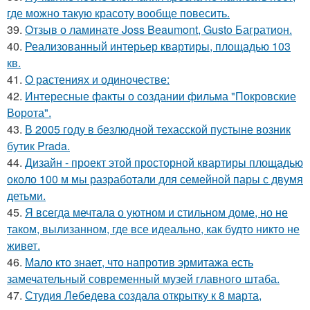
где можно такую красоту вообще повесить.
39.
Отзыв о ламинате Joss Beaumont, Gusto Багратион.
40.
Реализованный интерьер квартиры, площадью 103
кв.
41.
О растениях и одиночестве:
42.
Интересные факты о создании фильма "Покровские
Ворота".
43.
В 2005 году в безлюдной техасской пустыне возник
бутик Prada.
44.
Дизайн - проект этой просторной квартиры площадью
около 100 м мы разработали для семейной пары с двумя
детьми.
45.
Я всегда мечтала о уютном и стильном доме, но не
таком, вылизанном, где все идеально, как будто никто не
живет.
46.
Мало кто знает, что напротив эрмитажа есть
замечательный современный музей главного штаба.
47.
Студия Лебедева создала открытку к 8 марта,