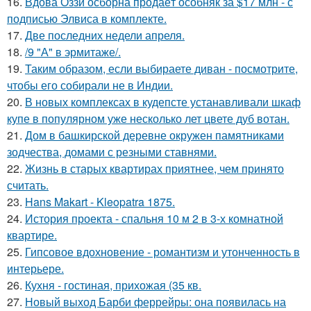
16.
Вдова Оззи осборна продаёт особняк за $17 млн - с
подписью Элвиса в комплекте.
17.
Две последних недели апреля.
18.
/9 "А" в эрмитаже/.
19.
Таким образом, если выбираете диван - посмотрите,
чтобы его собирали не в Индии.
20.
В новых комплексах в кудепсте устанавливали шкаф
купе в популярном уже несколько лет цвете дуб вотан.
21.
Дом в башкирской деревне окружен памятниками
зодчества, домами с резными ставнями.
22.
Жизнь в старых квартирах приятнее, чем принято
считать.
23.
Hans Makart - Kleopatra 1875.
24.
История проекта - спальня 10 м 2 в 3-х комнатной
квартире.
25.
Гипсовое вдохновение - романтизм и утонченность в
интерьере.
26.
Кухня - гостиная, прихожая (35 кв.
27.
Новый выход Барби феррейры: она появилась на