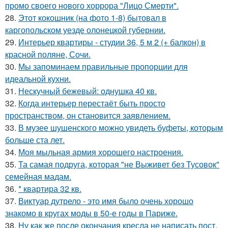
промо своего нового хоррора "Лицо Смерти".
28.
Этот кокошник (на фото 1-8) бытовал в
каргопольском уезде олонецкой губернии.
29.
Интерьер квартиры - студии 36, 5 м 2 (+ балкон) в
красной поляне, Сочи.
30.
Мы запоминаем правильные пропорции для
идеальной кухни.
31.
Нескучный бежевый: однушка 40 кв.
32.
Когда интерьер перестаёт быть просто
пространством, он становится заявлением.
33.
В музее шушенского можно увидеть буфеты, которым
больше ста лет.
34.
Моя мыльная армия хорошего настроения.
35.
Та самая подруга, которая "не Выживет без Тусовок"
семейная мадам.
36.
* квартира 32 кв.
37.
Виктуар дутрело - это имя было очень хорошо
знакомо в кругах моды в 50-е годы в Париже.
38.
Ну как же после окончания кресла не написать пост,