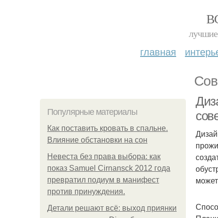
В
лучшие 
главная
интерь
Сов
Диза
Популярные материалы
сов
Как поставить кровать в спальне.
Дизай
Влияние обстановки на сон
прожи
созда
Невеста без права выбора: как
обуст
показ Samuel Cirnansck 2012 года
может
превратил подиум в манифест
против принуждения.
Спос
Детали решают всё: выход приянки