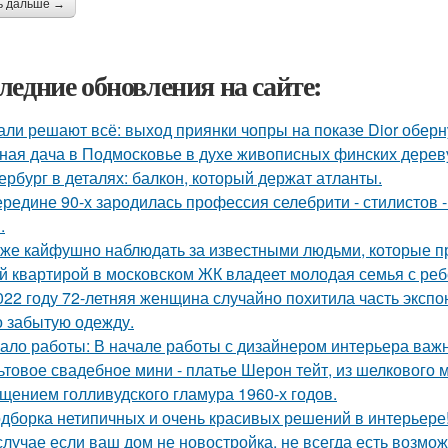
ь дальше →
ледние обновления на сайте:
али решают всё: выход приянки чопры на показе Dior обер
ная дача в Подмосковье в духе живописных финских дерев
ербург в деталях: балкон, который держат атланты.
ередине 90-х зародилась профессия селебрити - стилистов 
.
 же кайфушно наблюдать за известными людьми, которые пр
й квартирой в московском ЖК владеет молодая семья с реб
022 году 72-летняя женщина случайно похитила часть экспо
о забытую одежду.
ало работы: В начале работы с дизайнером интерьера важн
ьтовое свадебное мини - платье Шерон тейт, из шелкового м
щением голливудского гламура 1960-х годов.
дборка нетипичных и очень красивых решений в интерьере
случае если ваш дом не новостройка, не всегда есть возмож