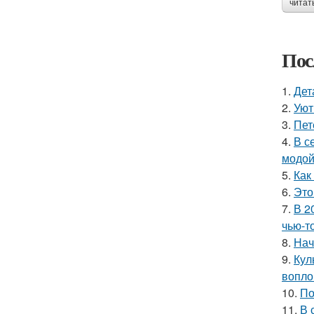
читат
Пос
1.
Дет
2.
Уют
3.
Пет
4.
В с
модой
5.
Как
6.
Это
7.
В 2
чью-т
8.
Нач
9.
Кул
вопло
10.
По
11.
В 