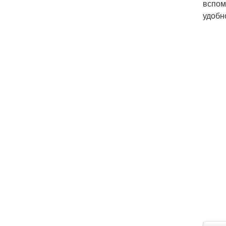
вспом
удобн