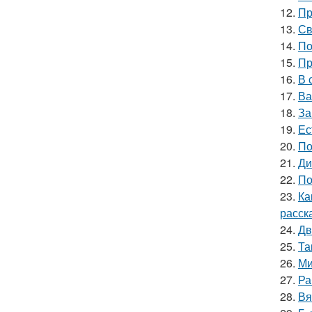
12.
Пр
13.
Св
14.
По
15.
Пр
16.
В 
17.
Ва
18.
За
19.
Ес
20.
По
21.
Ди
22.
По
23.
Ка
расск
24.
Дв
25.
Та
26.
Ми
27.
Ра
28.
Вя