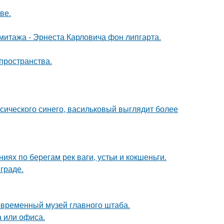
ве.
митажа - Эрнеста Карловича фон липгарта.
 пространства.
ссического синего, васильковый выглядит более
ях по берегам рек ваги, устьи и кокшеньги.
граде.
современный музей главного штаба.
 или офиса.