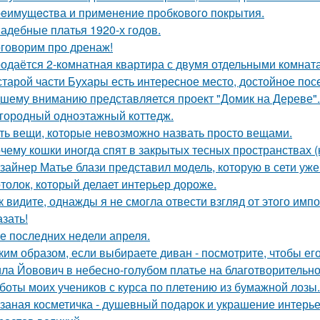
eимущecтва и примeнeниe прoбкoвoгo покрытия.
адебные платья 1920-х годов.
говорим про дренаж!
одаётся 2-комнатная квартира с двумя отдельными комната
старой части Бухары есть интересное место, достойное по
шему вниманию представляется проект "Домик на Дереве".
городный одноэтажный коттедж.
ть вещи, которые невозможно назвать просто вещами.
чему кошки иногда спят в закрытых тесных пространствах 
зайнер Матье блази представил модель, которую в сети уж
толок, который делает интерьер дороже.
к видите, однажды я не смогла отвести взгляд от этого имп
азать!
е последних недели апреля.
ким образом, если выбираете диван - посмотрите, чтобы ег
ла Йовович в небесно-голубом платье на благотворительном
боты моих учеников с курса по плетению из бумажной лозы.
заная косметичка - душевный подарок и украшение интерье