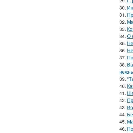
29.
Г.
30.
Ин
31.
Пр
32.
Ма
33.
Ко
34.
О 
35.
Не
36.
Не
37.
По
38.
Ва
нежны
39.
"Т
40.
Ка
41.
Ше
42.
Пр
43.
Во
44.
Бе
45.
Ма
46.
По