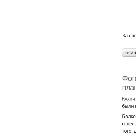
За сч
читат
Фот
пла
Кухни
были 
Балко
отдел
того,