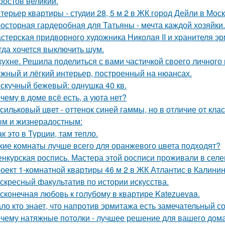
 ростов великий.
терьер квартиры - студии 28, 5 м 2 в ЖК город Дейли в Моск
осторная гардеробная для Татьяны - мечта каждой хозяйки.
стерская придворного художника Николая II и хранителя эр
гда хочется выключить шум.
кухне. Решила поделиться с вами частичкой своего личного
жный и лёгкий интерьер, построенный на нюансах.
скучный бежевый: однушка 40 кв.
чему в доме всё есть, а уюта нет?
сильковый цвет - оттенок синей гаммы, но в отличие от кла
м и жизнерадостным:
ак это в Турции, там тепло.
кие комнаты лучше всего для оранжевого цвета подходят?
нкурская роспись. Мастера этой росписи проживали в селени
оект 1-комнатной квартиры 46 м 2 в ЖК Атлантис в Калинин
скресный факультатив по истории искусства.
сконечная любовь к голубому в квартире Katezuevaa.
ло кто знает, что напротив эрмитажа есть замечательный 
чему натяжные потолки - лучшее решение для вашего дома