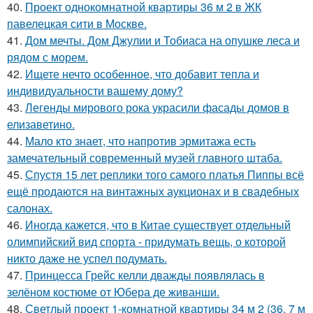
40.
Проект однокомнатной квартиры 36 м 2 в ЖК
павелецкая сити в Москве.
41.
Дом мечты. Дом Джулии и Тобиаса на опушке леса и
рядом с морем.
42.
Ищете нечто особенное, что добавит тепла и
индивидуальности вашему дому?
43.
Легенды мирового рока украсили фасады домов в
елизаветино.
44.
Мало кто знает, что напротив эрмитажа есть
замечательный современный музей главного штаба.
45.
Спустя 15 лет реплики того самого платья Пиппы всё
ещё продаются на винтажных аукционах и в свадебных
салонах.
46.
Иногда кажется, что в Китае существует отдельный
олимпийский вид спорта - придумать вещь, о которой
никто даже не успел подумать.
47.
Принцесса Грейс келли дважды появлялась в
зелёном костюме от Юбера де живанши.
48.
Светлый проект 1-комнатной квартиры 34 м 2 (36, 7 м