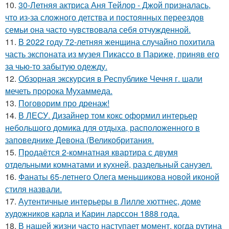
10.
30-Летняя актриса Аня Тейлор - Джой призналась,
что из-за сложного детства и постоянных переездов
семьи она часто чувствовала себя отчужденной.
11.
В 2022 году 72-летняя женщина случайно похитила
часть экспоната из музея Пикассо в Париже, приняв его
за чью-то забытую одежду.
12.
Обзорная экскурсия в Республике Чечня г. шали
мечеть пророка Мухаммеда.
13.
Поговорим про дренаж!
14.
В ЛЕСУ. Дизайнер том кокс оформил интерьер
небольшого домика для отдыха, расположенного в
заповеднике Девона (Великобритания.
15.
Продаётся 2-комнатная квартира с двумя
отдельными комнатами и кухней, раздельный санузел.
16.
Фанаты 65-летнего Олега меньшикова новой иконой
стиля назвали.
17.
Аутентичные интерьеры в Лилле хюттнес, доме
художников карла и Карин ларссон 1888 года.
18.
В нашей жизни часто наступает момент, когда рутина