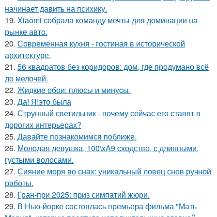
начинает давить на психику.
19.
Xiaomi собрала команду мечты для доминации на
рынке авто.
20.
Современная кухня - гостиная в исторической
архитектуре.
21.
56 квадратов без коридоров: дом, где продумано всё
до мелочей.
22.
Жидкиe обои: плюсы и минуcы.
23.
Да! Я!это была
24.
Струнный светильник - почему сейчас его ставят в
дорогих интерьерах?
25.
Давайте познакомимся поближе.
26.
Молодая девушка, 100\xA9 сходство, с длинными,
густыми волосами.
27.
Сияние моря во снах: уникальный ловец снов ручной
работы.
28.
Гран-при 2025: приз симпатий жюри.
29.
В Нью-йорке состоялась премьера фильма "Мать