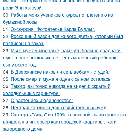
Мария", которую посетила исполнительница главной
роли Энн хэтэуэй.
30.
Работы моих учеников с курса по плетению из
бумажной лозы.
31.
Экскурсия "Фотоателье Карла Буллы".
32.
Роскошный вазон для живого цветка, который был
расписан на заказ.
33.
Мы с мужем молодые, нам чуть больше двадцати,
вместе уже несколько лет, есть маленький ребёнок -
сыну всего год.
34.
В Дзержинске накрыли сеть вебкам - студий.
35.
После смерти мужа я одна с сыном осталась.
36.
Такого, вы точно никогда не видели: скрытый
холодильник в гарнитуре.
37.
О растениях и одиночестве:
38.
Пестрая корзинка для хозяйственных нужд.
39.
Скатерть "Аида" из 100% хлопковой ткани (рогожка)
впишется в интерьер как городской квартиры, так и
загородного дома.