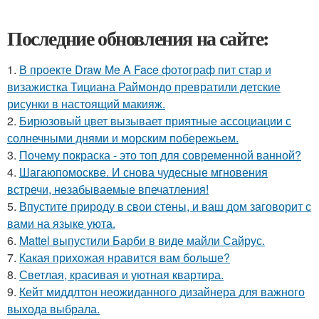
Последние обновления на сайте:
1.
В проекте Draw Me A Face фотограф пит стар и
визажистка Тициана Раймондо превратили детские
рисунки в настоящий макияж.
2.
Бирюзовый цвет вызывает приятные ассоциации с
солнечными днями и морским побережьем.
3.
Почему покраска - это топ для современной ванной?
4.
Шагаюпомоскве. И снова чудесные мгновения
встречи, незабываемые впечатления!
5.
Впустите природу в свои стены, и ваш дом заговорит с
вами на языке уюта.
6.
Mattel выпустили Барби в виде майли Сайрус.
7.
Какая прихожая нравится вам больше?
8.
Светлая, красивая и уютная квартира.
9.
Кейт миддлтон неожиданного дизайнера для важного
выхода выбрала.