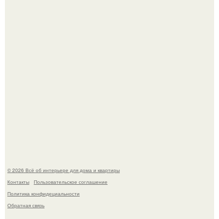
Это жилой комплекс в Париже, в пригороде нуази - ле -
гран.
В Японии бесплатно раздают дома самураев - звучит как
план на новую жизнь.
© 2026 Всё об интерьере для дома и квартиры
Контакты
Пользовательское соглашение
Политика конфидециальности
Обратная связь