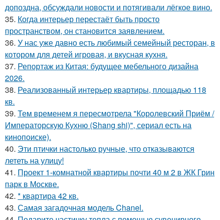
допоздна, обсуждали новости и потягивали лёгкое вино.
35.
Когда интерьер перестаёт быть просто
пространством, он становится заявлением.
36.
У нас уже давно есть любимый семейный ресторан, в
котором для детей игровая, и вкусная кухня.
37.
Репортаж из Китая: будущее мебельного дизайна
2026.
38.
Реализованный интерьер квартиры, площадью 118
кв.
39.
Тем временем я пересмотрела "Королевский Приём /
Императорскую Кухню (Shang shi)", сериал есть на
кинопоиске).
40.
Эти птички настолько ручные, что отказываются
лететь на улицу!
41.
Проект 1-комнатной квартиры почти 40 м 2 в ЖК Грин
парк в Москве.
42.
* квартира 42 кв.
43.
Самая загадочная модель Chanel.
44.
Подарите частичку тепла с помощью сувенирного