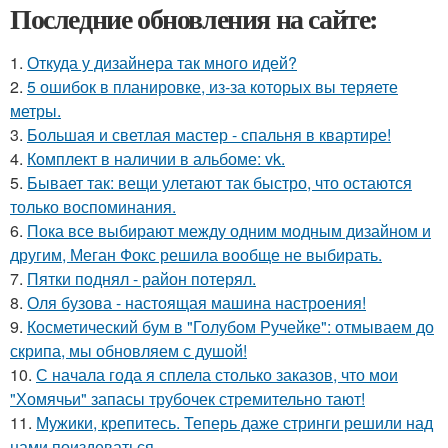
Последние обновления на сайте:
1.
Откуда у дизайнера так много идей?
2.
5 ошибок в планировке, из-за которых вы теряете
метры.
3.
Большая и светлая мастер - спальня в квартире!
4.
Комплект в наличии в альбоме: vk.
5.
Бывает так: вещи улетают так быстро, что остаются
только воспоминания.
6.
Пока все выбирают между одним модным дизайном и
другим, Меган Фокс решила вообще не выбирать.
7.
Пятки поднял - район потерял.
8.
Оля бузова - настоящая машина настроения!
9.
Косметический бум в "Голубом Ручейке": отмываем до
скрипа, мы обновляем с душой!
10.
С начала года я сплела столько заказов, что мои
"Хомячьи" запасы трубочек стремительно тают!
11.
Мужики, крепитесь. Теперь даже стринги решили над
нами поиздеваться.