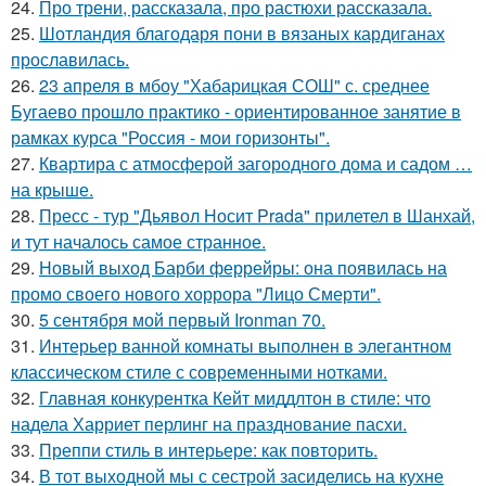
24.
Про трени, рассказала, про растюхи рассказала.
25.
Шотландия благодаря пони в вязаных кардиганах
прославилась.
26.
23 апреля в мбоу "Хабарицкая СОШ" с. среднее
Бугаево прошло практико - ориентированное занятие в
рамках курса "Россия - мои горизонты".
27.
Квартира с атмосферой загородного дома и садом …
на крыше.
28.
Пресс - тур "Дьявол Носит Prada" прилетел в Шанхай,
и тут началось самое странное.
29.
Новый выход Барби феррейры: она появилась на
промо своего нового хоррора "Лицо Смерти".
30.
5 сентября мой первый Ironman 70.
31.
Интерьер ванной комнаты выполнен в элегантном
классическом стиле с современными нотками.
32.
Главная конкурентка Кейт миддлтон в стиле: что
надела Харриет перлинг на празднование пасхи.
33.
Преппи стиль в интерьере: как повторить.
34.
В тот выходной мы с сестрой засиделись на кухне