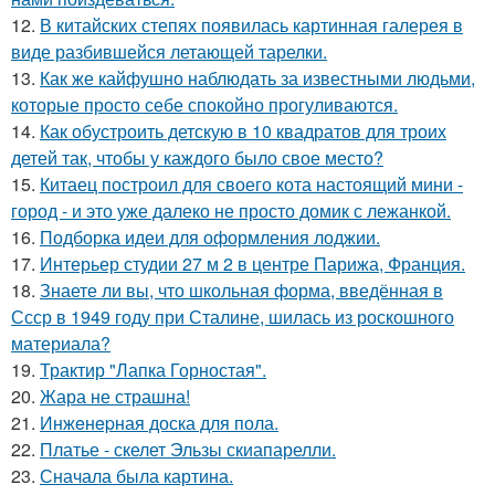
12.
В китайских степях появилась картинная галерея в
виде разбившейся летающей тарелки.
13.
Как же кайфушно наблюдать за известными людьми,
которые просто себе спокойно прогуливаются.
14.
Как обустроить детскую в 10 квадратов для троих
детей так, чтобы у каждого было свое место?
15.
Китаец построил для своего кота настоящий мини -
город - и это уже далеко не просто домик с лежанкой.
16.
Подборка идеи для оформления лоджии.
17.
Интерьер студии 27 м 2 в центре Парижа, Франция.
18.
Знаете ли вы, что школьная форма, введённая в
Ссср в 1949 году при Сталине, шилась из роскошного
материала?
19.
Трактир "Лапка Горностая".
20.
Жара не страшна!
21.
Инжeнepная доска для пола.
22.
Платье - скелет Эльзы скиапарелли.
23.
Сначала была картина.