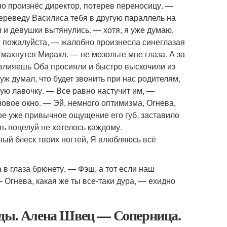
но произнёс директор, потерев переносицу. —
 переведу Василиса тебя в другую параллель на
я и девушки вытянулись. — хотя, я уже думаю,
т, пожалуйста, — жалобно произнесла синеглазая
махнутся Миракл. — не мозольте мне глаза. А за
я влияешь Оба просияли и быстро выскочили из
ж думал, что будет звонить при нас родителям,
ую лавочку. — Все равно настучит им, —
овое окно. — Эй, немного оптимизма, Огнева,
кое уже привычное ощущение его губ, заставило
ть поцелуй не хотелось каждому.
ный блеск твоих ногтей, Я влюбляюсь всё
в глаза брюнету. — Фэш, а тот если наш
Огнева, какая же ты все-таки дура, — ехидно
рды. Алена Швец — Соперница.