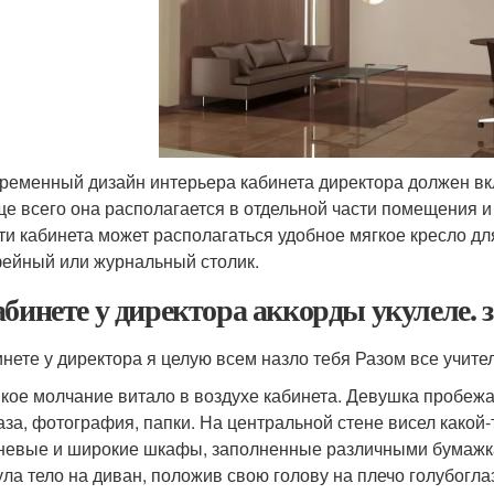
ременный дизайн интерьера кабинета директора должен вк
е всего она располагается в отдельной части помещения и 
ти кабинета может располагаться удобное мягкое кресло д
ейный или журнальный столик.
абинете у директора аккорды укулеле. 
инете у директора я целую всем назло тебя Разом все учите
кое молчание витало в воздухе кабинета. Девушка пробежал
аза, фотография, папки. На центральной стене висел какой
невые и широкие шкафы, заполненные различными бумажка
ула тело на диван, положив свою голову на плечо голубогла