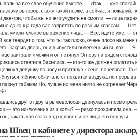
ывали за все своё обучение вместе. — Итак, — уже спокой
 назначу выговор, скажу какой позже, а сейчас, я пожалуй,
и две-три, чтобы вы ничего учудить не смогли, — лица парн
ужно до конца года вас запрятать по разным классам. — Не
лала умилительное выражение лица. — Все, идите уже, — от
й все твердят о том, Что ты так плохо, очень плохо на мен
ета. Закрыв дверь, они выпустили облегчённый выдох. — Я у
лице заиграли ямочки и он потянул Огневу на рядом стоявш
рившись ответила Василиса. — кто-то же должен оплатить н
щелкнул девушку по носу и притянув к себе, поцеловал. Та
ыбнуться, лёгкие обжигало от нехватки воздуха, но прерыва
и пахнут табаком Но, лучше их меня ничто не согревает Чёр
ей!
авшись друг от друга рыжеволосая дернулась и посмотрела 
ор — это исключение из школы? — резко прохрипела она. — 
л он, закатывая глаза под недовольное лицо его подруги.
на Швец в кабинете у директора акко