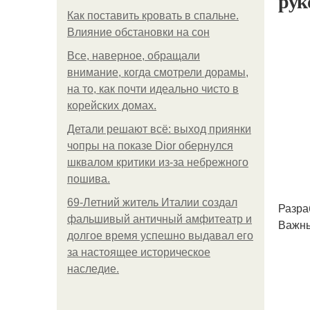
рук
Как поставить кровать в спальне.
Влияние обстановки на сон
Все, наверное, обращали
внимание, когда смотрели дорамы,
на то, как почти идеально чисто в
корейских домах.
Детали решают всё: выход приянки
чопры на показе Dior обернулся
шквалом критики из-за небрежного
пошива.
69-Летний житель Италии создал
Разра
фальшивый античный амфитеатр и
Важны
долгое время успешно выдавал его
за настоящее историческое
наследие.