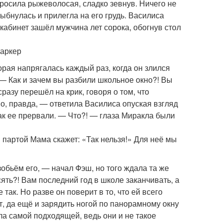
росила рыжеволосая, сладко зевнув. Ничего не
лыбнулась и прилегла на его грудь. Василиса
 кабинет зашёл мужчина лет сорока, обогнув стол
маркер
орая напрягалась каждый раз, когда он злился
. — Как и зачем вы разбили школьное окно?! Вы
разу перешёл на крик, говоря о том, что
о, правда, — ответила Василиса опуская взгляд
как ее прервали. — Что?! — глаза Миракла были
 партой Мама скажет: «Так нельзя!» Для неё мы
обьём его, — начал Фэш, но того ждала та же
ять?! Вам последний год в школе заканчивать, а
ак. Но разве он поверит в то, что ей всего
, да ещё и зарядить ногой по панорамному окну
ыла самой подходящей, ведь они и не такое