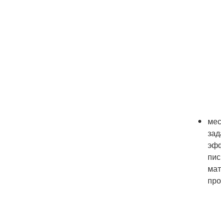
мес
зад
эфф
пис
мат
про