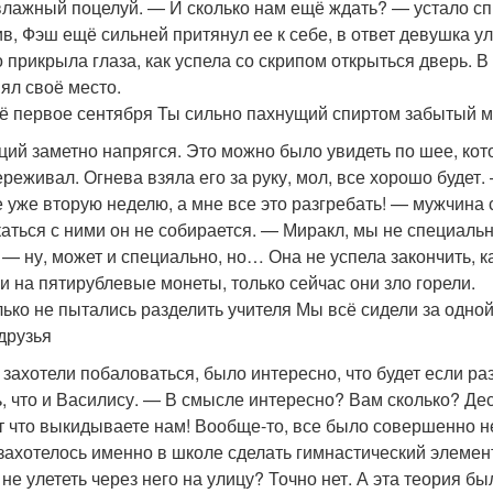
влажный поцелуй. — И сколько нам ещё ждать? — устало сп
ив, Фэш ещё сильней притянул ее к себе, в ответ девушка у
о прикрыла глаза, как успела со скрипом открыться дверь. В
нял своё место.
ё первое сентября Ты сильно пахнущий спиртом забытый 
ций заметно напрягся. Это можно было увидеть по шее, кот
ереживал. Огнева взяла его за руку, мол, все хорошо будет
е уже вторую неделю, а мне все это разгребать! — мужчина с
аться с ними он не собирается. — Миракл, мы не специальн
. — ну, может и специально, но… Она не успела закончить, 
и на пятирублевые монеты, только сейчас они зло горели.
лько не пытались разделить учителя Мы всё сидели за одной
друзья
захотели побаловаться, было интересно, что будет если раз
ь, что и Василису. — В смысле интересно? Вам сколько? Дес
т что выкидываете нам! Вообще-то, все было совершенно не т
захотелось именно в школе сделать гимнастический элемент
ь не улететь через него на улицу? Точно нет. А эта теория б