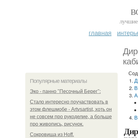
В
лучшие 
главная
интерь
Дир
каб
Сод
Д
Популярные материалы
В
Эко - панно "Песочный Берег":
А
Стало интересно поучаствовать в
этом флешмобе - Artvsartist, хоть он
не совсем про рукоделие, а больше
В
про живопись, рисунок.
Дир
Сокровища из Hoff.