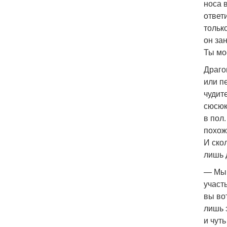
носа 
ответ
тольк
он за
Ты мо
Драго
или п
чудит
сюсюк
в пол
похож
И ско
лишь 
— Мы 
участ
вы во
лишь 
и чут