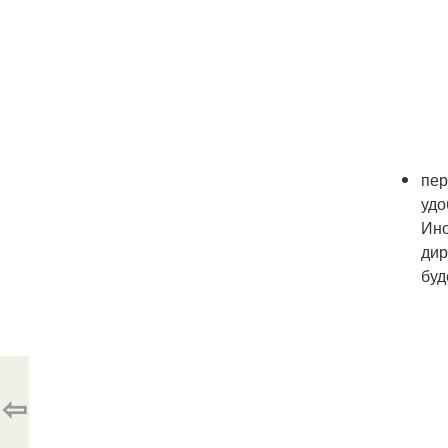
пер
удо
Ино
дир
буд
⇦