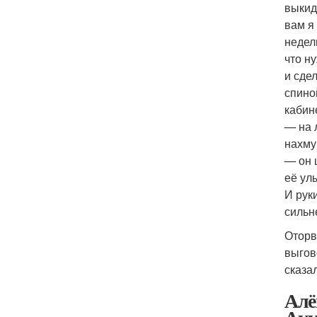
выкид
вам я
недел
что н
и сде
спино
кабин
— на 
нахму
— он 
её ул
И рук
сильн
Оторв
выгов
сказа
Алё