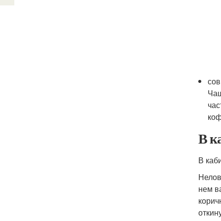
сов
Чащ
час
коф
В к
В каб
Нелов
нем в
корич
откин