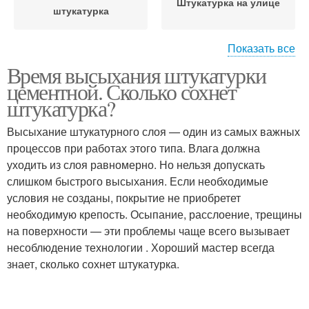
Штукатурка на улице
штукатурка
Показать все
Время высыхания штукатурки
Штукатурка перед
Штукатурка перед
цементной. Сколько сохнет
покраской
шпаклевкой
штукатурка?
Высыхание штукатурного слоя — один из самых важных
Штукатурки на разных
процессов при работах этого типа. Влага должна
Штукатурка на стенах
основаниях
уходить из слоя равномерно. Но нельзя допускать
слишком быстрого высыхания. Если необходимые
условия не созданы, покрытие не приобретет
необходимую крепость. Осыпание, расслоение, трещины
Декоративная
Растворы на основе
на поверхности — эти проблемы чаще всего вызывает
штукатурка
несоблюдение технологии . Хороший мастер всегда
знает, сколько сохнет штукатурка.
Штукатурка на разных
Штукатурка перед
поверхностях
укладкой