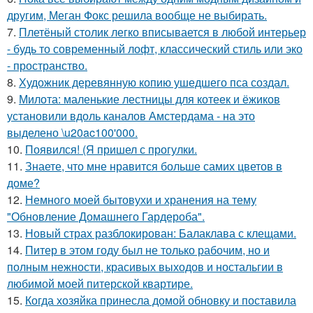
другим, Меган Фокс решила вообще не выбирать.
7.
Плетёный столик легко вписывается в любой интерьер
- будь то современный лофт, классический стиль или эко
- пространство.
8.
Художник деревянную копию ушедшего пса создал.
9.
Милота: маленькие лестницы для котеек и ёжиков
установили вдоль каналов Амстердама - на это
выделено \u20ac100'000.
10.
Появился! (Я пришел с прогулки.
11.
Знаете, что мне нравится больше самих цветов в
доме?
12.
Немного моей бытовухи и хранения на тему
"Обновление Домашнего Гардероба".
13.
Новый страх разблокирован: Балаклава с клещами.
14.
Питер в этом году был не только рабочим, но и
полным нежности, красивых выходов и ностальгии в
любимой моей питерской квартире.
15.
Когда хозяйка принесла домой обновку и поставила