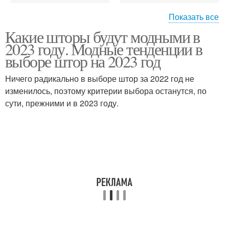
Показать все
Какие шторы будут модными в
Шифоновый тюль
Бархатистый тюль
2023 году. Модные тенденции в
выборе штор на 2023 год
Ничего радикально в выборе штор за 2022 год не
изменилось, поэтому критерии выбора останутся, по
Гипюровый тюль
Тюль для спальни
сути, прежними и в 2023 году.
Шторы для гостиной
комнаты