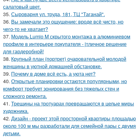
салатовый цвет.
35.
Сыроварня ул. труда, 181, ТЦ "Таганай".
36.
Вы замечали это ощущение: вроде всё чисто, но
чего-то не хватает?
37.
Модель Lumio M скрытого монтажа в алюминиевом
профиле в интерьере покупателя - jтличное решение
для гардеробной!
38.
Крупный план (портрет) очаровательной молодой
женщины в уютной домашней обстановке.
39.
Почему в доме всё есть, а уюта нет?
40.
Открытые планировки остаются популярными, но
комфорт требует зонирования без тяжелых стен и
сложного ремонта.
41.
Трещины на тротуарах превращаются в целые миры
художника.
42.
Дизайн - проект этой просторной квартиры площадью
около 100 м мы разработали для семейной пары с двумя
детьми.