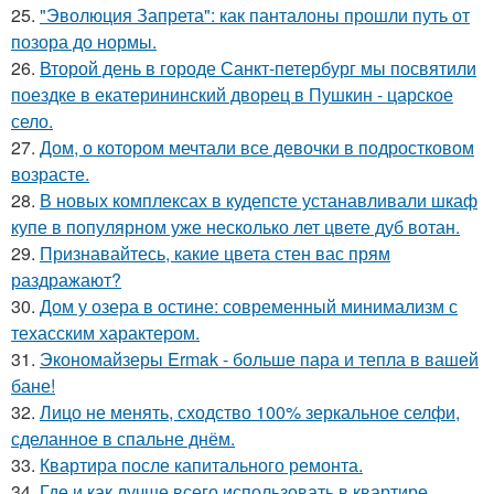
25.
"Эволюция Запрета": как панталоны прошли путь от
позора до нормы.
26.
Второй день в городе Санкт-петербург мы посвятили
поездке в екатерининский дворец в Пушкин - царское
село.
27.
Дом, о котором мечтали все девочки в подростковом
возрасте.
28.
В новых комплексах в кудепсте устанавливали шкаф
купе в популярном уже несколько лет цвете дуб вотан.
29.
Признавайтесь, какие цвета стен вас прям
раздражают?
30.
Дом у озера в остине: современный минимализм с
техасским характером.
31.
Экономайзеры Ermak - больше пара и тепла в вашей
бане!
32.
Лицо не менять, сходство 100% зеркальное селфи,
сделанное в спальне днём.
33.
Квартира после капитального ремонта.
34.
Где и как лучше всего использовать в квартире