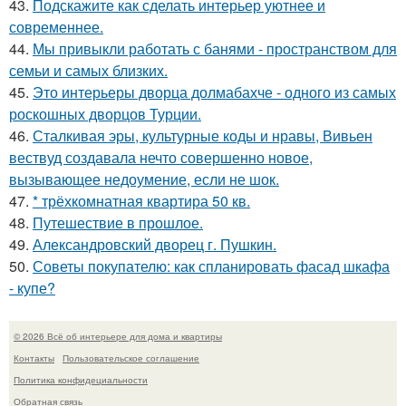
43.
Подскажите как сделать интерьер уютнее и
современнее.
44.
Мы привыкли работать с банями - пространством для
семьи и самых близких.
45.
Это интерьеры дворца долмабахче - одного из самых
роскошных дворцов Турции.
46.
Сталкивая эры, культурные коды и нравы, Вивьен
вествуд создавала нечто совершенно новое,
вызывающее недоумение, если не шок.
47.
* трёхкомнатная квартира 50 кв.
48.
Путешествие в прошлое.
49.
Александровский дворец г. Пушкин.
50.
Советы покупателю: как спланировать фасад шкафа
- купе?
© 2026 Всё об интерьере для дома и квартиры
Контакты
Пользовательское соглашение
Политика конфидециальности
Обратная связь