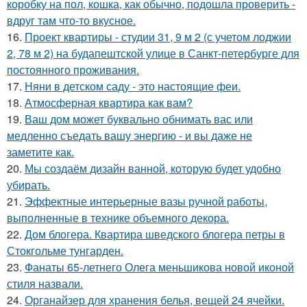
коробку на пол, кошка, как обычно, подошла проверить -
вдруг там что-то вкусное.
16.
Проект квартиры - студии 31, 9 м 2 (с учетом лоджии
2, 78 м 2) на будапештской улице в Санкт-петербурге для
постоянного проживания.
17.
Няни в детском саду - это настоящие феи.
18.
Атмосферная квартира как вам?
19.
Ваш дом может буквально обнимать вас или
медленно съедать вашу энергию - и вы даже не
заметите как.
20.
Мы создаём дизайн ванной, которую будет удобно
убирать.
21.
Эффектные интерьерные вазы ручной работы,
выполненные в технике объемного декора.
22.
Дом блогера. Квартира шведского блогера петры в
Стокгольме тунгарден.
23.
Фанаты 65-летнего Олега меньшикова новой иконой
стиля назвали.
24.
Органайзер для хранения белья, вещей 24 ячейки.