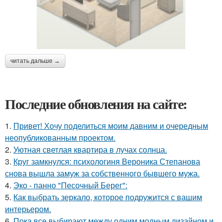
читать дальше →
Последние обновления на сайте:
1.
Привет! Хочу поделиться моим давним и очередным
неопубликованным проектом.
2.
Уютная светлая квартира в лучах солнца.
3.
Круг замкнулся: психологиня Вероника Степанова
снова вышла замуж за собственного бывшего мужа.
4.
Эко - панно "Песочный Берег":
5.
Как выбрать зеркало, которое подружится с вашим
интерьером.
6.
Пока все выбирают между одним модным дизайном и