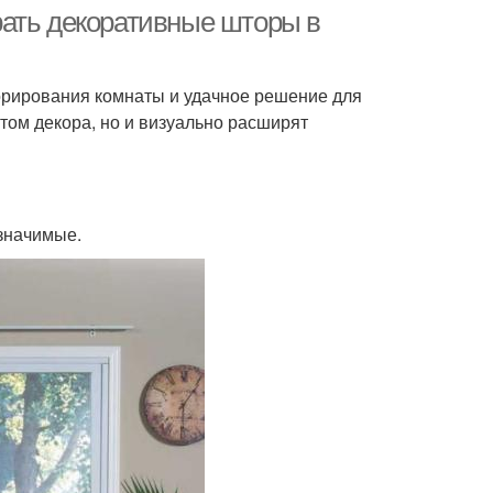
дверей
рать декоративные шторы в
орирования комнаты и удачное решение для
том декора, но и визуально расширят
значимые.