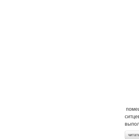
​ пом
ситце
выпол
читат