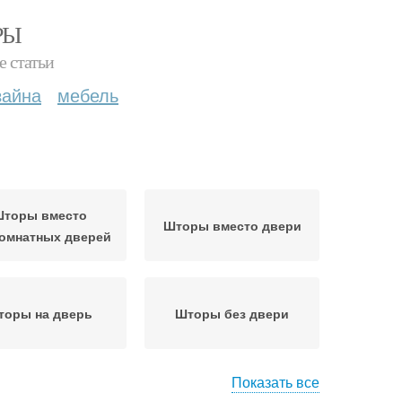
РЫ
е статьи
зайна
мебель
торы вместо
Шторы вместо двери
омнатных дверей
торы на дверь
Шторы без двери
Показать все
навески вместо
Межкомнатные шторы