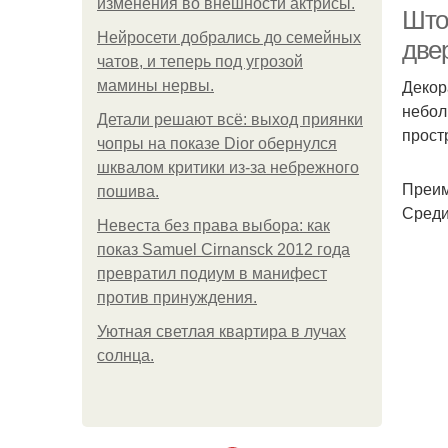
изменения во внешности актрисы.
Што
Нейросети добрались до семейных
две
чатов, и теперь под угрозой
Декор
мамины нервы.
Реш
небол
Детали решают всё: выход приянки
прост
чопры на показе Dior обернулся
шквалом критики из-за небрежного
Преим
пошива.
Среди
Невеста без права выбора: как
показ Samuel Cirnansck 2012 года
превратил подиум в манифест
против принуждения.
Уютная светлая квартира в лучах
солнца.