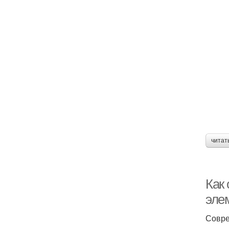
читат
Как
эле
Совре