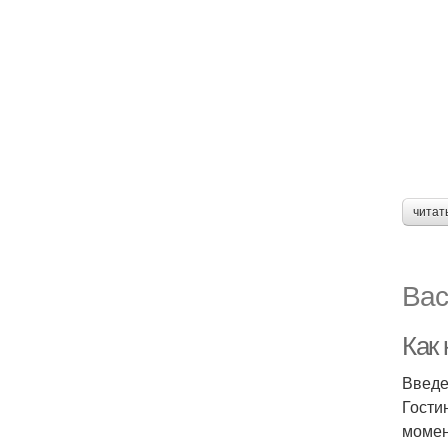
читат
Вас
Как
Введ
Гости
момен