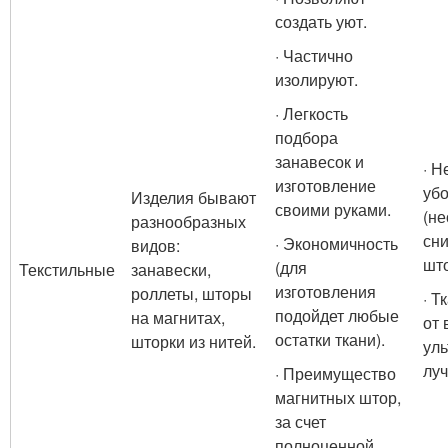
создать уют.
· Частично
изолируют.
· Легкость
подбора
занавесок и
· Н
изготовление
уб
Изделия бывают
своими руками.
(н
разнообразных
сни
· Экономичность
видов:
што
(для
Текстильные
занавески,
изготовления
роллеты, шторы
· Т
подойдет любые
на магнитах,
от 
остатки ткани).
шторки из нитей.
ул
луч
· Преимущество
магнитных штор,
за счет
полноценной