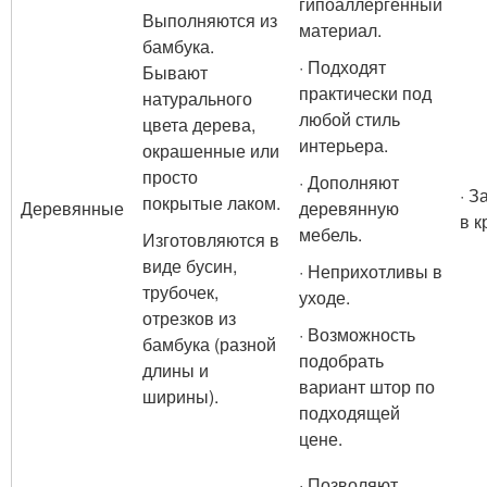
гипоаллергенный
Выполняются из
материал.
бамбука.
· Подходят
Бывают
практически под
натурального
любой стиль
цвета дерева,
интерьера.
окрашенные или
просто
· Дополняют
· З
покрытые лаком.
Деревянные
деревянную
в к
мебель.
Изготовляются в
виде бусин,
· Неприхотливы в
трубочек,
уходе.
отрезков из
· Возможность
бамбука (разной
подобрать
длины и
вариант штор по
ширины).
подходящей
цене.
· Позволяют