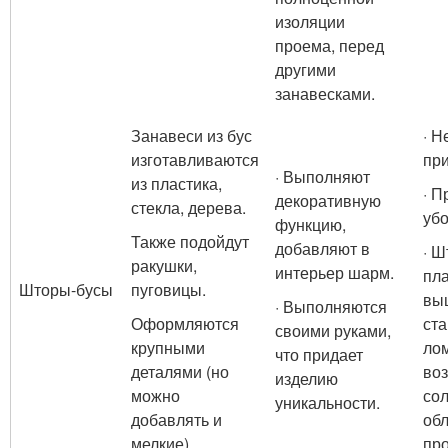
изоляции
проема, перед
другими
занавесками.
Занавеси из бус
· Н
изготавливаются
пр
· Выполняют
из пластика,
· П
декоративную
стекла, дерева.
убо
функцию,
Также подойдут
добавляют в
· Ш
ракушки,
интерьер шарм.
пл
Шторы-бусы
пуговицы.
вы
· Выполняются
Оформляются
ст
своими руками,
крупными
лом
что придает
деталями (но
во
изделию
можно
сол
уникальности.
добавлять и
об
мелкие).
пр