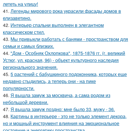
лететь на улицу!
41.
Легенды мирового рока украсили фасады домов в
елизаветино.
42.
Интерьер спальни выполнен в элегантном
классическом стил.
43.
Мы привыкли работать с банями - пространством для
семьи и самых близких.
44.
"Дом - Особняк Охлопкова", 1875-1876 гг. (г. великий
Устюг, ул. красная, 96) - объект культурного наследия
регионального значения.
45.
5 растений с бабушкиного подоконника, которых еще
недавно стыдились, а теперь они - на пике
популярности.
46.
Я вышла замуж за москвича, а сама родом из
небольшой деревни.
47.
Я вышла замуж поздно: мне было 33, мужу - 36.
48.
Картины в интерьере - это не только элемент декора,
но и мощный инструмент влияния на эмоциональное
состояние и энергетику пространства.