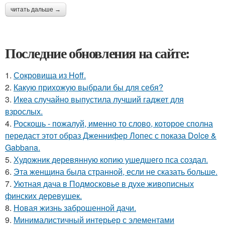
читать дальше →
Последние обновления на сайте:
1.
Сокровища из Hoff.
2.
Какую прихожую выбрали бы для себя?
3.
Икеа случайно выпустила лучший гаджет для
взрослых.
4.
Роскошь - пожалуй, именно то слово, которое сполна
передаст этот образ Дженнифер Лопес с показа Dolce &
Gabbana.
5.
Художник деревянную копию ушедшего пса создал.
6.
Эта женщина была странной, если не сказать больше.
7.
Уютная дача в Подмосковье в духе живописных
финских деревушек.
8.
Новая жизнь заброшенной дачи.
9.
Минималистичный интерьер с элементами