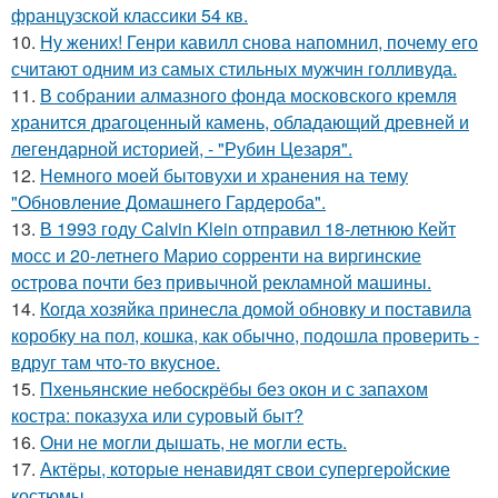
французской классики 54 кв.
10.
Ну жених! Генри кавилл снова напомнил, почему его
считают одним из самых стильных мужчин голливуда.
11.
В собрании алмазного фонда московского кремля
хранится драгоценный камень, обладающий древней и
легендарной историей, - "Рубин Цезаря".
12.
Немного моей бытовухи и хранения на тему
"Обновление Домашнего Гардероба".
13.
В 1993 году Calvin Klein отправил 18-летнюю Кейт
мосс и 20-летнего Марио сорренти на виргинские
острова почти без привычной рекламной машины.
14.
Когда хозяйка принесла домой обновку и поставила
коробку на пол, кошка, как обычно, подошла проверить -
вдруг там что-то вкусное.
15.
Пхеньянские небоскрёбы без окон и с запахом
костра: показуха или суровый быт?
16.
Они не могли дышать, не могли есть.
17.
Актёры, которые ненавидят свои супергеройские
костюмы.