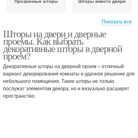
Прозрачные шторы
Шторы вместо двери
Показать все
Шторы на двери и дверные
Дверные шторы
Красивые шторы
проемы. Как выбрать
декоративные шторы в дверной
проем?
Декоративные шторы на дверной проем – отличный
Шторы на дверь
Шторы без двери
вариант декорирования комнаты и удачное решение для
небольшого помещения. Такие шторы не только
послужат элементом декора, но и визуально расширят
пространство.
Занавески вместо
Декоративные шторы
дверей
Межкомнатные шторы
Решение вместо дверей