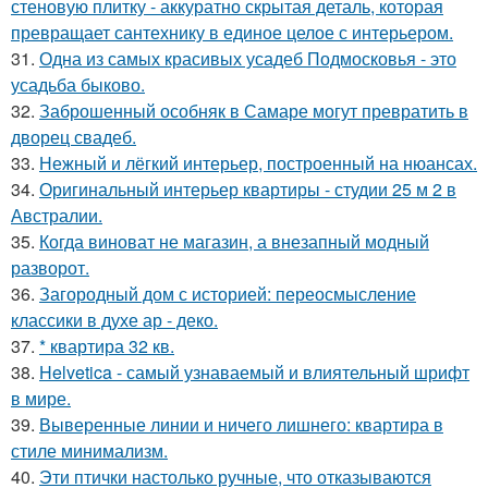
стеновую плитку - аккуратно скрытая деталь, которая
превращает сантехнику в единое целое с интерьером.
31.
Одна из самых красивых усадеб Подмосковья - это
усадьба быково.
32.
Заброшенный особняк в Самаре могут превратить в
дворец свадеб.
33.
Нежный и лёгкий интерьер, построенный на нюансах.
34.
Оригинальный интерьер квартиры - студии 25 м 2 в
Австралии.
35.
Когда виноват не магазин, а внезапный модный
разворот.
36.
Загородный дом с историей: переосмысление
классики в духе ар - деко.
37.
* квартира 32 кв.
38.
Helvetica - самый узнаваемый и влиятельный шрифт
в мире.
39.
Выверенные линии и ничего лишнего: квартира в
стиле минимализм.
40.
Эти птички настолько ручные, что отказываются