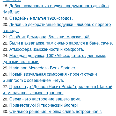
18.
Добро пожаловать в студию продуманного дизайна
"Мейлах".
19.
Свадебные платья 1920-х годов.
20.
Лиловые декоративные подушки - любовь с первого
взгляда.
21.
Особняк Демидова, большая морская, 43.
22.
Были в аквапарке, там сильно парился в бане, сауне.
23.
Атмосфера изысканности и комфорта.
24.
Молодая девушка, 100\xA9 сходство, с длинными,
густыми волосами.
25.
Hartmann Mercedes - Benz Sprinter.
26.
Новый визуальная симфония - проект студии
Suninroom с освещением Freya.
27.
Пресс - тур "Дьявол Носит Prada" прилетел в Шанхай,
и тут началось самое странное.
28.
Свечи - это настроение вашего дома!
29.
Приветствую! Я творческий блогер!
30.
Стильное решение: кнопка слива, встроенная в