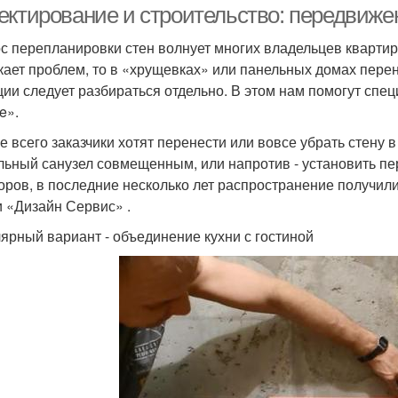
ектирование и строительство: передвижен
с перепланировки стен волнует многих владельцев квартир.
кает проблем, то в «хрущевках» или панельных домах перен
ции следует разбираться отдельно. В этом нам помогут спе
e».
е всего заказчики хотят перенести или вовсе убрать стену
льный санузел совмещенным, или напротив - установить пе
оров, в последние несколько лет распространение получили
и «Дизайн Сервис» .
ярный вариант - объединение кухни с гостиной