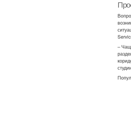
Про
Вопро
возни
ситуа
Servic
– Чащ
разде
корид
студи
Попул