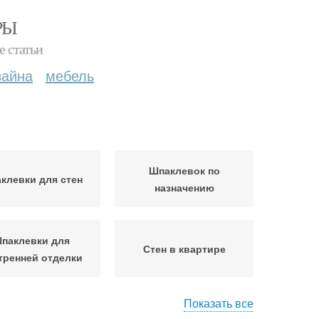
РЫ
е статьи
зайна
мебель
Шпаклевок по
клевки для стен
назначению
паклевки для
Стен в квартире
тренней отделки
Показать все
ен к шпаклевке
Подготовки к шпаклевке