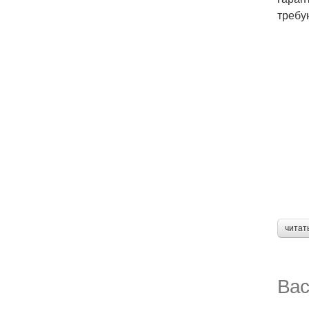
требу
читат
Вас