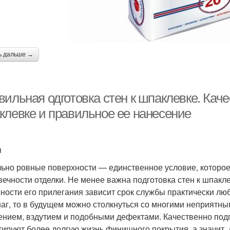
ь дальше →
ильная одготовка стен к шпаклевке. Каче
клевке и правильное ее нанесение
ы
ьно ровные поверхности — единственное условие, которое 
вечности отделки. Не менее важна подготовка стен к шпаклев
ности его прилегания зависит срок службы практически лю
шаг, то в будущем можно столкнуться со многими неприятн
ением, вздутием и подобными дефектами. Качественно под
тируют более долгую жизнь финишного покрытия, а значит, 