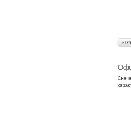
читат
Офо
Снача
харак