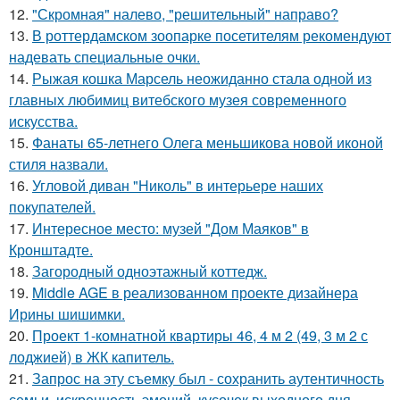
12.
"Скромная" налево, "решительный" направо?
13.
В роттердамском зоопарке посетителям рекомендуют
надевать специальные очки.
14.
Рыжая кошка Марсель неожиданно стала одной из
главных любимиц витебского музея современного
искусства.
15.
Фанаты 65-летнего Олега меньшикова новой иконой
стиля назвали.
16.
Угловой диван "Николь" в интерьере наших
покупателей.
17.
Интересное место: музей "Дом Маяков" в
Кронштадте.
18.
Загородный одноэтажный коттедж.
19.
Middle AGE в реализованном проекте дизайнера
Ирины шишимки.
20.
Проект 1-комнатной квартиры 46, 4 м 2 (49, 3 м 2 с
лоджией) в ЖК капитель.
21.
Запрос на эту съемку был - сохранить аутентичность
семьи, искренность эмоций, кусочек выходного дня,