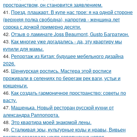
пространством, он становится заявлением.
41.
Поезд, плацкарт. В купе нас трое: я на одной стороне
(верхняя полка свободна), напротив - женщина лет
сорока с дочкой примерно десяти.
42.
Отзыв о ламинате Joss Beaumont, Gusto Багратион.
43.
Как многие уже догадались - да, эту квартиру мы
купили для мамы.
44.
Репортаж из Китая: будущее мебельного дизайна
2026.
45.
Шенкурская роспись. Мастера этой росписи
проживали в селениях по берегам рек ваги, устьи и
кокшеньги.
46.
Как создать гармоничное пространство: советы по
васту.
47.
Машенька. Новый ресторан русской кухни от
александра Раппопорта.
48.
Это квартира моей знакомой лены.
49.
Сталкивая эры, культурные коды и нравы, Вивьен
вествуд создавала нечто совершенно новое,