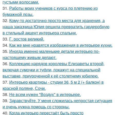
густыми волосами.
31.
Работы моих учеников с курса по плетению из
бумажной лозы.
32.
Кому-то достаточно просто места для хранения, а
наша заказчица Юлия решила превратить гардеробную
в стильный акцент интерьера спальни.
33.
Г. ростов великий.
34.
Как же мне нравятся изображения в интерьере кухни.
35.
Иногда именно маленькие детали интерьер по-
настоящему живым делают.
36.
Коллекцию нарядов королевы Елизаветы второй,
включая сумочки и туфли, покажут на специальной
выставке, приуроченной к её столетнему юбилею.
37.
Интерьер квартиры - студии 36, 5 м 2 (+ балкон) в
красной поляне, Сочи.
38.
Не всем нужен "Воздух" в интерьере.
39.
Здравствуйте. У меня сложилась непростая ситуация
и очень нужна помощь со стороны.
40.
Когда интерьер перестаёт быть просто