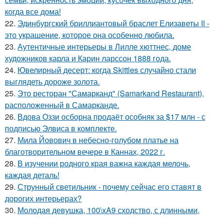
когда все дома!
22.
Эдинбургский бриллиантовый браслет Елизаветы II -
это украшение, которое она особенно любила.
23.
Аутентичные интерьеры в Лилле хюттнес, доме
художников карла и Карин ларссон 1888 года.
24.
Ювелирный десерт: когда Skittles случайно стали
выглядеть дороже золота.
25.
Это ресторан "Самарканд" (Samarkand Restaurant),
расположенный в Самарканде.
26.
Вдова Оззи осборна продаёт особняк за $17 млн - с
подписью Элвиса в комплекте.
27.
Мила Йовович в небесно-голубом платье на
благотворительном вечере в Каннах, 2022 г.
28.
В изучении родного края важна каждая мелочь,
каждая деталь!
29.
Струнный светильник - почему сейчас его ставят в
дорогих интерьерах?
30.
Молодая девушка, 100\xA9 сходство, с длинными,