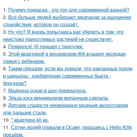
1.
Почему покраска - это топ для современной ванной?
2.
Всё больше людей выбирают джапанди за ощущение
спокойствия, которое он создаёт.
3.
Ну что? Я вновь попытаюсь вас убедить в том, что
неистово прихотливых растений не существует.
4.
Появился! (Я пришел с прогулки.
5.
Этой квартирой в московском ЖК владеет молодая
семья с ребенком.
6.
Таким образом, если вы думали, что накладные пряди
и шиньоны - изобретение современных бьюти -
блогеров?
7.
Мадонна оскар в шоу превратила.
8.
Эльза хоск минимализм желанным сделала.
9.
Детские сладости неожиданно модным аксессуаром
для пальцев стали.
10.
* квартира 40 кв.
11.
Сотни людей плакали в Осаке, прощаясь с Hello Kitty
поездом.