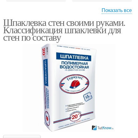
Показать все
Шпаклевка стен своими руками.
Шпаклевок для
Шпаклевки для
Классификация шпаклевки для
внутренних работ
внутренних работ
стен по составу