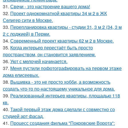
31.
Свечи - это настроение вашего дома!
32.
Проект однокомнатной квартиры 34 м 2 в ЖК
Селигер сити в Москве.
33.
Перепланировка квартиры - студии 31, 3 м 2 (34, 3 м
2 с лоджией) в Перми.
34.
Современный проект квартиры 62 м 2 в Москве.
35.
Когда интерьер перестаёт быть просто
пространством, он становится заявлением.
36.
Уют с мелочей начинается.
37.
Меня пустили пофотографировать на первом этаже
дома елисеевых.
38.
Вышивка - это не просто хобби, а возможность
создать что-то по-настоящему уникальное для дома.
39.
Реализованный интерьер квартиры, площадью 118
кв.
40.
Такой первый этаж дома сделали с совместно со
студией арт фасад.
41.
Процесс создания фильма "Покровские Ворота":