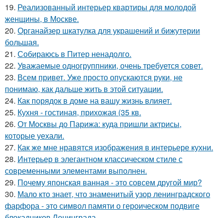
19.
Реализованный интерьер квартиры для молодой
женщины, в Москве.
20.
Органайзер шкатулка для украшений и бижутерии
большая.
21.
Собираюсь в Питер ненадолго.
22.
Уважаемые одногруппники, очень требуется совет.
23.
Всем привет. Уже просто опускаются руки, не
понимаю, как дальше жить в этой ситуации.
24.
Как порядок в доме на вашу жизнь влияет.
25.
Кухня - гостиная, прихожая (35 кв.
26.
От Москвы до Парижа: куда пришли актрисы,
которые уехали.
27.
Как же мне нравятся изображения в интерьере кухни.
28.
Интерьер в элегантном классическом стиле с
современными элементами выполнен.
29.
Почему японская ванная - это совсем другой мир?
30.
Мало кто знает, что знаменитый узор ленинградского
фарфора - это символ памяти о героическом подвиге
блокадников Ленинграда.