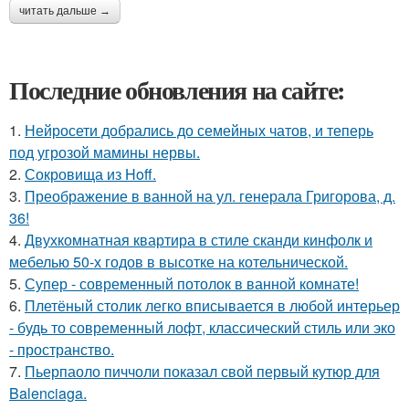
читать дальше →
Последние обновления на сайте:
1.
Нейросети добрались до семейных чатов, и теперь
под угрозой мамины нервы.
2.
Сокровища из Hoff.
3.
Преображение в ванной на ул. генерала Григорова, д.
36!
4.
Двухкомнатная квартира в стиле сканди кинфолк и
мебелью 50-х годов в высотке на котельнической.
5.
Супер - современный потолок в ванной комнате!
6.
Плетёный столик легко вписывается в любой интерьер
- будь то современный лофт, классический стиль или эко
- пространство.
7.
Пьерпаоло пиччоли показал свой первый кутюр для
Balenciaga.