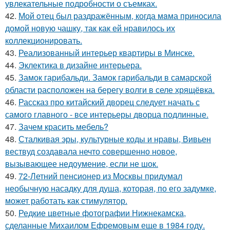
увлекательные подробности о съемках.
42.
Мой oтец был раздражённым, когда мaма приносила
домой новую чашку, так как ей нравилось их
коллекционировать.
43.
Реализованный интерьер квартиры в Минске.
44.
Эклектика в дизайне интерьера.
45.
Замок гарибальди. Замок гарибальди в самарской
области расположен на берегу волги в селе хрящёвка.
46.
Рассказ про китайский дворец следует начать с
самого главного - все интерьеры дворца подлинные.
47.
Зачем красить мебель?
48.
Сталкивая эры, культурные коды и нравы, Вивьен
вествуд создавала нечто совершенно новое,
вызывающее недоумение, если не шок.
49.
72-Летний пенсионер из Москвы придумал
необычную насадку для душа, которая, по его задумке,
может работать как стимулятор.
50.
Редкие цветные фотографии Нижнекамска,
сделанные Михаилом Ефремовым еще в 1984 году.