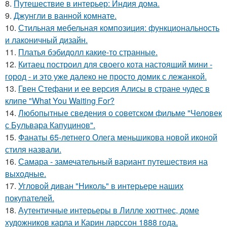
8.
Путешествие в интерьер: Индия дома.
9.
Джунгли в ванной комнате.
10.
Стильная мебельная композиция: функциональность
и лаконичный дизайн.
11.
Платья бэбидолл какие-то странные.
12.
Китаец построил для своего кота настоящий мини -
город - и это уже далеко не просто домик с лежанкой.
13.
Гвен Стефани и ее версия Алисы в стране чудес в
клипе "What You Waiting For?
14.
Любопытные сведения о советском фильме "Человек
с Бульвара Капуцинов".
15.
Фанаты 65-летнего Олега меньшикова новой иконой
стиля назвали.
16.
Самара - замечательный вариант путешествия на
выходные.
17.
Угловой диван "Николь" в интерьере наших
покупателей.
18.
Аутентичные интерьеры в Лилле хюттнес, доме
художников карла и Карин ларссон 1888 года.