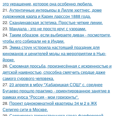
это украшение, которое она особенно любила.
21.
Аутентичные интерьеры в Лилле хюттнес, доме
художников карла и Карин ларссон 1888 года.
22.
Скандинавская эстетика. Простые четкие линии.
23.
Мандала - это не просто круг с узорами.
24.
Таким образом, если выбираете диван - посмотрите,
чтобы его собирали не в Индии.
25.
Эмма стоун устроила настоящий праздник для
киноманов и ценителей моды на мероприятии в Нью-
йорке.
26.
Скромная просьба, произнесённая с искренностью и
детской наивностью, способна смягчить сердце даже
самого сурового человека.
27.
23 апреля в мбоу "Хабарицкая СОШ" с. среднее
Бугаево прошло практико - ориентированное занятие в
рамках курса "Россия - мои горизонты".
28.
Проект однокомнатной квартиры 34 м 2 в ЖК
Селигер сити в Москве.
29.
Сервировка торжественного стола фарфоровой