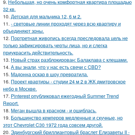
9.
Небольшая, но очень комфортная квартира площадью
32 кв.
10.
Детская для мальчика 12, 6 м 2.
11.
- световые линии проходят через всю квартиру и
объединяют зоны.
12.
Портретная живопись всегда преследовала цель не
только зафиксировать черты лица, но и слегка
приукрасить действительность.
13.
Новый страх разблокирован: Балаклава с клещами.
14.
А вы знали, что у нас есть свечи с CBD?
15.
Мадонна оскар в шоу превратила.
16.
Проект квартиры - студии 24 м 2 в ЖК дмитровское
небо в Москве.
17.
Pinterest опубликовал ежегодный Summer Trend
Report.
18.
Меган вышла в красном - и ошиблась.
19.
Большинство кемперов медленные и скучные, но
этот Chevrolet C30 1972 года совсем другой.
20.
Эдинбургский бриллиантовый браслет Елизаветы II -