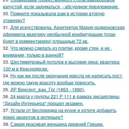
капустой, если задуматься, - абсурдное предложение.
30.
Помните показывала вам в истории вторую
этажерку?
31.
Для искусствоведа. Архитектор Мария родионовская
оформила квартиру необычной конфигурации (план
будет в комментариях) площадью 72 кв.
32.
Что можно сделать из плитки, кроме стен, и не ,
внимание, только в ванной?
33.
Шестиметровый потолок и высокие окна: квартира
120 м в Красноярске.
34.
Ну как же после окончания кресла не написать пост,
где можно такую красоту вообще повесить.
35.
ДР Винсент_ван_Гог (1853 - 1890).
36.
24 марта у группы 221 Р 111 в рамках дисциплины
"Дизайн Интерьера" прошел экзамен.
37.
Устали от беспорядка на кухне и хотите добавить
ярких акцентов в интерьер?
38.
Самая красивая женщина древней Греции.