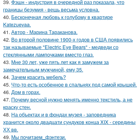
39.
Фэшн - индустрия в очередной раз показала, что
границы безумия - вещь весьма условна.
40.
Бесконечная любовь к голубому в квартире
Katezuevaa.
41.
Автор - Марина Тараканова.
42.
Во второй половине 1900-х годов в США появились
так называемые "Electric Eye Bears" - медведи со
стеклянными лампочками вместо глаз.
43.
Мне 30 лет, уже пять лет как я замужем за
замечательным мужчиной, ему 35.
44.
Зачем красить мебель?
45.
Что-то есть особенное в спальнях под самой крышей.
46.
Дом в горах.
47.
Почему весной нужно менять именно текстиль, а не
краску стен.
48.
На объектах и в фондах музея - заповедника
хранится около двадцати сундуков конца XIX - середины
ХХ вв.
49.
Мы почитаем_фэнтези.