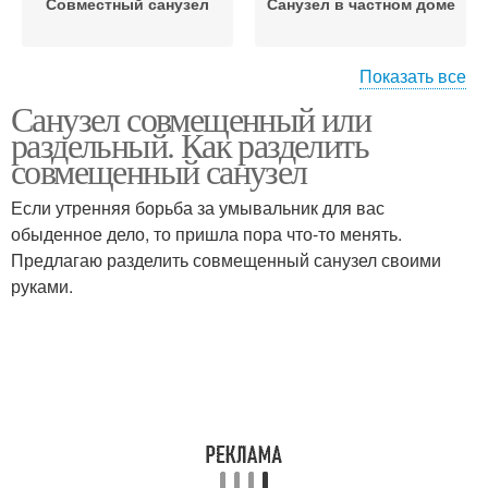
Совместный санузел
Санузел в частном доме
Показать все
Санузел совмещенный или
Вентиляции в
Санузел в новостройке
раздельный. Как разделить
совмещенных санузлах
совмещенный санузел
Если утренняя борьба за умывальник для вас
обыденное дело, то пришла пора что-то менять.
Санузел в хрущевке
Санузел с душевой
Предлагаю разделить совмещенный санузел своими
руками.