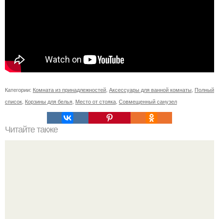
Категории:
Комната из принадлежностей
,
Аксессуары для ванной комнаты
,
Полный
список
,
Корзины для белья
,
Место от стояка
,
Совмещенный санузел
Читайте также