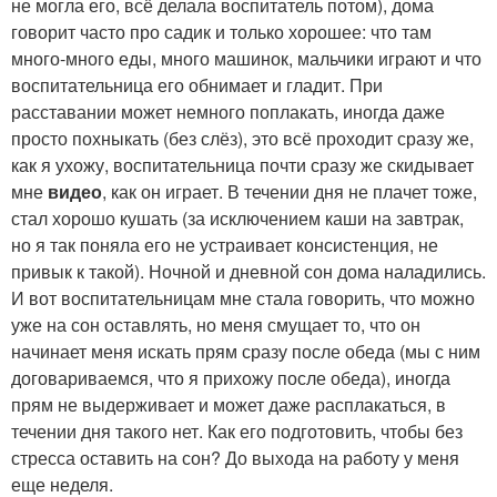
не могла его, всё делала воспитатель потом), дома
говорит часто про садик и только хорошее: что там
много-много еды, много машинок, мальчики играют и что
воспитательница его обнимает и гладит. При
расставании может немного поплакать, иногда даже
просто похныкать (без слёз), это всё проходит сразу же,
как я ухожу, воспитательница почти сразу же скидывает
мне
видео
, как он играет. В течении дня не плачет тоже,
стал хорошо кушать (за исключением каши на завтрак,
но я так поняла его не устраивает консистенция, не
привык к такой). Ночной и дневной сон дома наладились.
И вот воспитательницам мне стала говорить, что можно
уже на сон оставлять, но меня смущает то, что он
начинает меня искать прям сразу после обеда (мы с ним
договариваемся, что я прихожу после обеда), иногда
прям не выдерживает и может даже расплакаться, в
течении дня такого нет. Как его подготовить, чтобы без
стресса оставить на сон? До выхода на работу у меня
еще неделя.