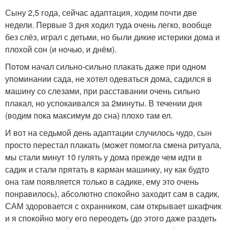
Сыну 2,5 года, сейчас адаптация, ходим почти две
недели. Первые 3 дня ходил туда очень легко, вообще
без слёз, играл с детьми, но были дикие истерики дома и
плохой сон (и ночью, и днём).
Потом начал сильно-сильно плакать даже при одном
упоминании сада, не хотел одеваться дома, садился в
машину со слезами, при расставании очень сильно
плакал, но успокаивался за 2минуты. В течении дня
(водим пока максимум до сна) плохо там ел.
И вот на седьмой день адаптации случилось чудо, сын
просто перестал плакать (может помогла смена ритуала,
мы стали минут 10 гулять у дома прежде чем идти в
садик и стали прятать в карман машинку, ну как будто
она там появляется только в садике, ему это очень
понравилось), абсолютно спокойно заходит сам в садик,
САМ здоровается с охранником, сам открывает шкафчик
и я спокойно могу его переодеть (до этого даже раздеть