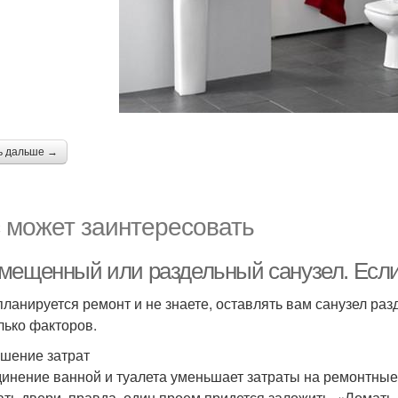
ь дальше →
 может заинтересовать
мещенный или раздельный санузел. Если
планируется ремонт и не знаете, оставлять вам санузел р
лько факторов.
шение затрат
инение ванной и туалета уменьшает затраты на ремонтные 
ать двери, правда, один проем придется заложить. «Ломать —