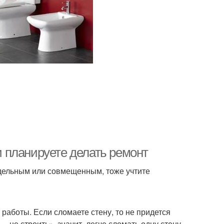
 планируете делать ремонт
аздельным или совмещенным, тоже учтите
работы. Если сломаете стену, то не придется
 не строить», значит, легче сломать одну стену,