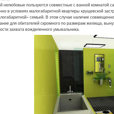
й нелюбовью пользуются совместные с ванной комнатой са
нно в условиях малогабаритной квартиры хрущевской заст
логабаритной» семьей. В этом случае наличие совмещенног
ание для обитателей скромного по размерам жилища, выну
рости захвата вожделенного умывальника.