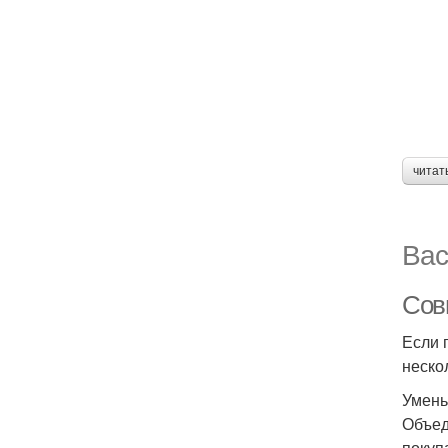
читат
Вас
Cов
Если 
неско
Умень
Объед
покуп