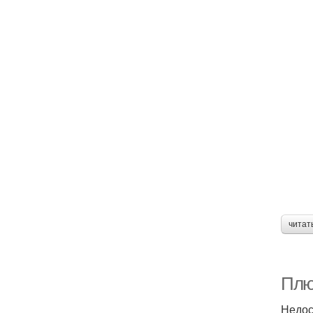
читат
Плю
Недос