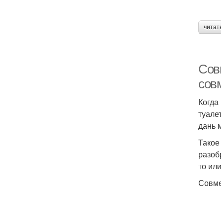
читат
Сов
сов
Когда
туале
дань 
Такое
разоб
то ил
Совме