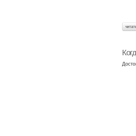
читат
Ког
Досто