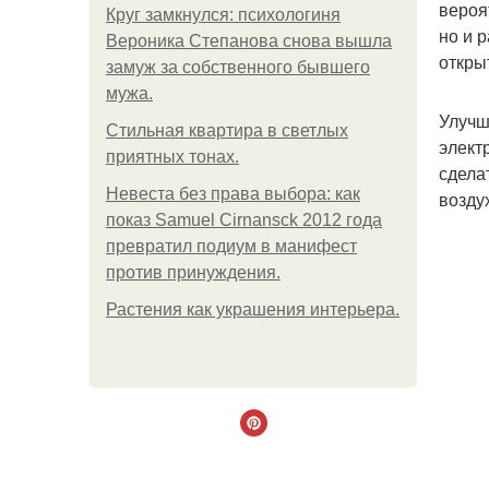
вероя
Круг замкнулся: психологиня
но и 
Вероника Степанова снова вышла
откры
замуж за собственного бывшего
мужа.
Улучш
Стильная квартира в светлых
элект
приятных тонах.
сдела
Невеста без права выбора: как
возду
показ Samuel Cirnansck 2012 года
превратил подиум в манифест
против принуждения.
Растения как украшения интерьера.