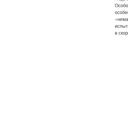
Особо
особе
«нема
испыт
в ско