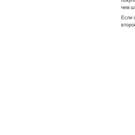
чем ш
Если 
второ