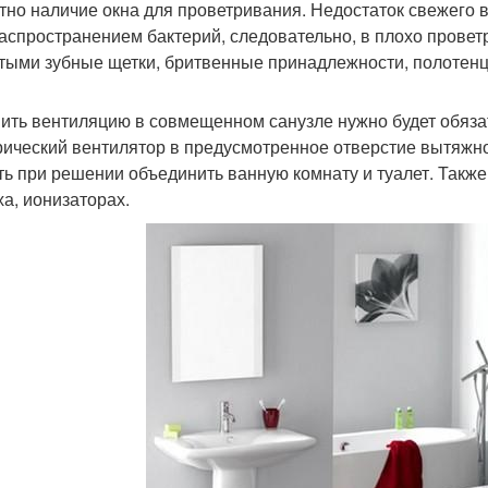
тно наличие окна для проветривания. Недостаток свежего 
распространением бактерий, следовательно, в плохо провет
тыми зубные щетки, бритвенные принадлежности, полотенца
ить вентиляцию в совмещенном санузле нужно будет обязате
рический вентилятор в предусмотренное отверстие вытяжно
ть при решении объединить ванную комнату и туалет. Такж
ха, ионизаторах.