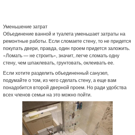
Совместный санузел
Небольшой санузел
Уменьшение затрат
Объединение ванной и туалета уменьшает затраты на
ремонтные работы. Если сломаете стену, то не придется
покупать двери, правда, один проем придется заложить.
Санузел по фен
Санузел в западном и
«Ломать — не строить», значит, легче сломать одну
стену, чем шпаклевать, грунтовать, оклеивать ее.
Если хотите разделить объединенный санузел,
Санузлы в жилых
подумайте о том, из чего сделать стену, а еще вам
Типовые санузлы
домах
понадобится второй дверной проем. Но ради удобства
всех членов семьи на это можно пойти.
Минимальный санузел