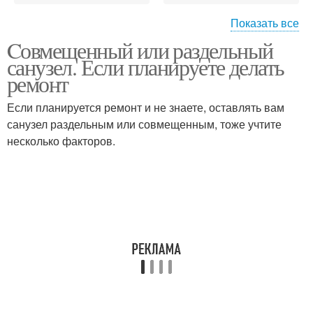
Показать все
Cовмещенный или раздельный
Санузел в квартире
Санузел в частном доме
санузел. Если планируете делать
ремонт
Если планируется ремонт и не знаете, оставлять вам
санузел раздельным или совмещенным, тоже учтите
Санузел в хрущевке
Санузел в новостройке
несколько факторов.
Санузел за и
Санузел с душем
Санузел со стиральной
Санузел в
машиной
совмещенный проспект