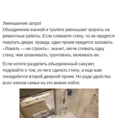
Небольшой санузел
Типовые санузлы
Уменьшение затрат
Объединение ванной и туалета уменьшает затраты на
ремонтные работы. Если сломаете стену, то не придется
Санузлы в жилых
покупать двери, правда, один проем придется заложить.
Минимальный санузел
домах
«Ломать — не строить», значит, легче сломать одну
стену, чем шпаклевать, грунтовать, оклеивать ее.
Если хотите разделить объединенный санузел,
Вентиляции в
подумайте о том, из чего сделать стену, а еще вам
Небольшие санузлы
совмещенных санузлах
понадобится второй дверной проем. Но ради удобства
всех членов семьи на это можно пойти.
Санузлы в частном
Санузел из раздельного
доме
обьект