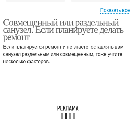
Показать все
Cовмещенный или раздельный
Санузел в квартире
Санузел в частном доме
санузел. Если планируете делать
ремонт
Если планируется ремонт и не знаете, оставлять вам
санузел раздельным или совмещенным, тоже учтите
Санузел в хрущевке
Санузел в новостройке
несколько факторов.
Санузел в
Санузел за и
совмещенный проспект
Совместный санузел
Раздельный сон