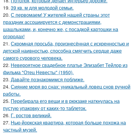
18.
Потолок, который делает интерьер дороже.
19.
39 кв. м для молодой семьи.
20.
С первомаем! У жителей нашей страны этот
праздник ассоциируется с демонстрациями,
шашлыками, и, конечно же, с посадкой картошки на
огородах!
21.
Скромная просьба, произнесённая с искренностью и
детской наивностью, способна смягчить сердце даже
самого сурового человека.
22.
Невероятное свадебное платье Элизабет Тейлор из
фильма "Отец Невесты" (1950).
23.
Давайте познакомимся поближе.
24.
Сияние моря во снах: уникальный ловец снов ручной
работы.
25.
Перебирала его вещи и в рюкзаке наткнулась на
пустую упаковку от каких-то таблеток.
26.
Г. ростов великий.
27.
Нью-йоркская квартира, которая больше похожа на
частный музей.