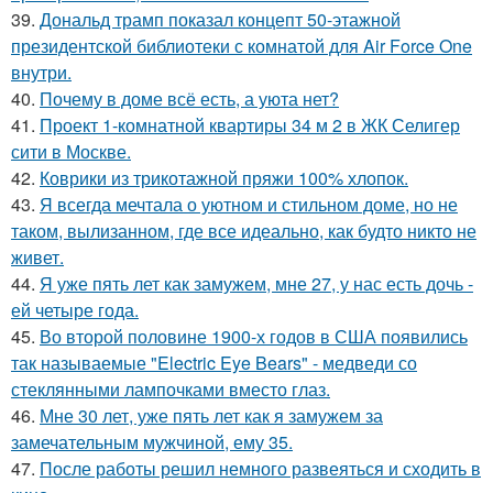
39.
Дональд трамп показал концепт 50-этажной
президентской библиотеки с комнатой для Air Force One
внутри.
40.
Почему в доме всё есть, а уюта нет?
41.
Проект 1-комнатной квартиры 34 м 2 в ЖК Селигер
сити в Москве.
42.
Коврики из трикотажной пряжи 100% хлопок.
43.
Я всегда мечтала о уютном и стильном доме, но не
таком, вылизанном, где все идеально, как будто никто не
живет.
44.
Я уже пять лет как замужем, мне 27, у нас есть дочь -
ей четыре года.
45.
Во второй половине 1900-х годов в США появились
так называемые "Electric Eye Bears" - медведи со
стеклянными лампочками вместо глаз.
46.
Мне 30 лет, уже пять лет как я замужем за
замечательным мужчиной, ему 35.
47.
После работы решил немного развеяться и сходить в