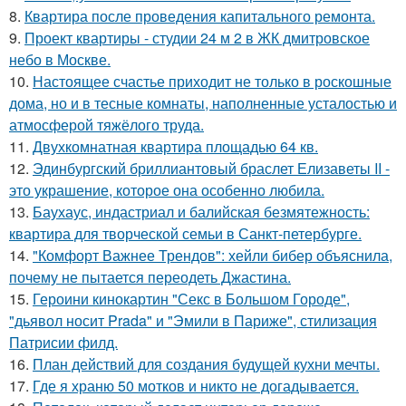
8.
Квартира после проведения капитального ремонта.
9.
Проект квартиры - студии 24 м 2 в ЖК дмитровское
небо в Москве.
10.
Настоящее счастье приходит не только в роскошные
дома, но и в тесные комнаты, наполненные усталостью и
атмосферой тяжёлого труда.
11.
Двухкомнатная квартира площадью 64 кв.
12.
Эдинбургский бриллиантовый браслет Елизаветы II -
это украшение, которое она особенно любила.
13.
Баухаус, индастриал и балийская безмятежность:
квартира для творческой семьи в Санкт-петербурге.
14.
"Комфорт Важнее Трендов": хейли бибер объяснила,
почему не пытается переодеть Джастина.
15.
Героини кинокартин "Секс в Большом Городе",
"дьявол носит Prada" и "Эмили в Париже", стилизация
Патрисии филд.
16.
План действий для создания будущей кухни мечты.
17.
Где я храню 50 мотков и никто не догадывается.