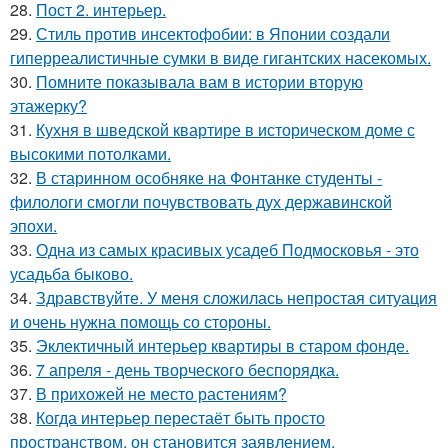
28.
Пост 2. интерьер.
29.
Стиль против инсектофобии: в Японии создали
гиперреалистичные сумки в виде гигантских насекомых.
30.
Помните показывала вам в истории вторую
этажерку?
31.
Кухня в шведской квартире в историческом доме с
высокими потолками.
32.
В старинном особняке на Фонтанке студенты -
филологи смогли почувствовать дух державинской
эпохи.
33.
Одна из самых красивых усадеб Подмосковья - это
усадьба быково.
34.
Здравствуйте. У меня сложилась непростая ситуация
и очень нужна помощь со стороны.
35.
Эклектичный интерьер квартиры в старом фонде.
36.
7 апреля - день творческого беспорядка.
37.
В прихожей не место растениям?
38.
Когда интерьер перестаёт быть просто
пространством, он становится заявлением.