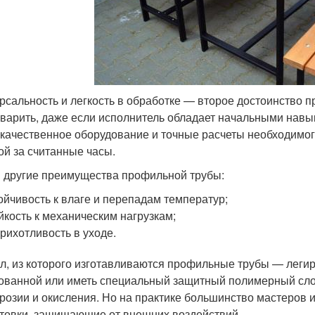
рсальность и легкость в обработке — второе достоинство п
, варить, даже если исполнитель обладает начальными нав
 качественное оборудование и точные расчеты необходимог
ой за считанные часы.
и другие преимущества профильной трубы:
ойчивость к влаге и перепадам температур;
йкость к механическим нагрузкам;
рихотливость в уходе.
л, из которого изготавливаются профильные трубы — легир
ованной или иметь специальный защитный полимерный сло
ррозии и окисления. Но на практике большинство мастеров
нтовки, защищающие от внешних воздействий.