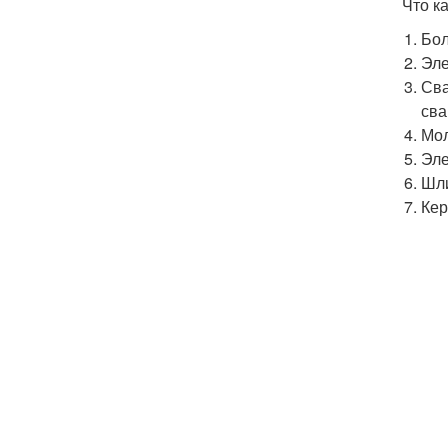
Что к
Бол
Эле
Сва
сва
Мол
Эле
Шли
Кер