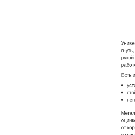
Униве
гнуть
рукой
работ
Есть 
уст
сто
неп
Метал
оцинк
от ко
и гру