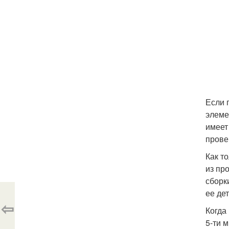
Если 
элеме
имеет
прове
Как т
из пр
сборк
ее де
⇦
Когда
5-ти 