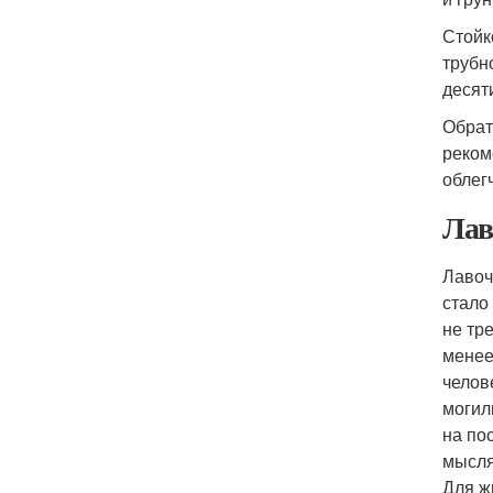
Стойк
трубн
десят
Обрат
реком
облег
Лав
Лавоч
стало
не тр
менее
челов
могил
на по
мысля
Для ж