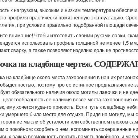
ость к нагрузкам, высоким и низким температурам обеспечи
ого профиля практически пожизненную эксплуатацию. Срок
илетия, при условии правильно подобранной площади сече
ите внимание! Чтобы изготовить своими руками лавки, скам
ендуется использовать профиль толщиной не менее 1,5 мм, 
чают сварку, а также позволяют изделию дольше противост
очка на кладбище чертеж. СОДЕРЖ
ка на кладбище около места захоронения в наших регионах
 обыденностью, поэтому про ее истинное предназначение 
ебует обязательного наличия около могилы лавочки и не да
, целесообразность ее наличия возле места захоронения оч
ек, ему хочется куда-то присесть. Если путь к кладбищу небл
ки умершего было место для отдыха. Придя на могилу, мы с
сторонние мысли об усталости или собственном плохом са
м о покойном: скорбеть о нем, вспоминать совершенные ни
ивых важна возможность почтить память покойного, и малень