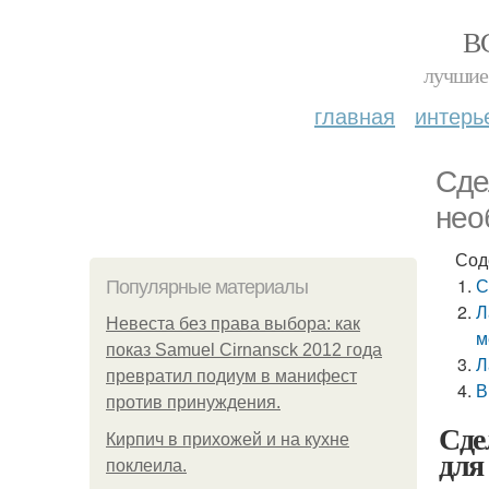
В
лучшие 
главная
интерь
Сде
нео
Сод
С
Популярные материалы
Л
Невеста без права выбора: как
м
показ Samuel Cirnansck 2012 года
Л
превратил подиум в манифест
В
против принуждения.
Сде
Кирпич в прихожей и на кухне
для
поклеила.