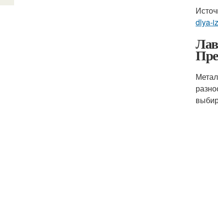
Источ
dlya-i
Лав
Пре
Метал
разно
выбир