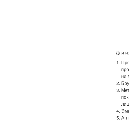
Для и
Про
про
не 
Бру
Мет
пок
лиш
Эма
Ант