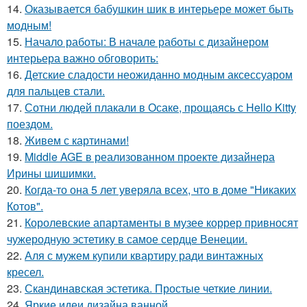
14.
Оказывается бабушкин шик в интерьере может быть
модным!
15.
Начало работы: В начале работы с дизайнером
интерьера важно обговорить:
16.
Детские сладости неожиданно модным аксессуаром
для пальцев стали.
17.
Сотни людей плакали в Осаке, прощаясь с Hello Kitty
поездом.
18.
Живем с картинами!
19.
Middle AGE в реализованном проекте дизайнера
Ирины шишимки.
20.
Когда-то она 5 лет уверяла всех, что в доме "Никаких
Котов".
21.
Королевские апартаменты в музее коррер привносят
чужеродную эстетику в самое сердце Венеции.
22.
Аля с мужем купили квартиру ради винтажных
кресел.
23.
Скандинавская эстетика. Простые четкие линии.
24.
Яркие идеи дизайна ванной.