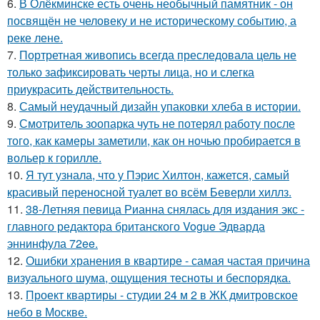
6.
В Олёкминске есть очень необычный памятник - он
посвящён не человеку и не историческому событию, а
реке лене.
7.
Портретная живопись всегда преследовала цель не
только зафиксировать черты лица, но и слегка
приукрасить действительность.
8.
Самый неудачный дизайн упаковки хлеба в истории.
9.
Смотритель зоопарка чуть не потерял работу после
того, как камеры заметили, как он ночью пробирается в
вольер к горилле.
10.
Я тут узнала, что у Пэрис Хилтон, кажется, самый
красивый переносной туалет во всём Беверли хиллз.
11.
38-Летняя певица Рианна снялась для издания экс -
главного редактора британского Vogue Эдварда
эннинфула 72ee.
12.
Ошибки хранения в квартире - самая частая причина
визуального шума, ощущения тесноты и беспорядка.
13.
Проект квартиры - студии 24 м 2 в ЖК дмитровское
небо в Москве.