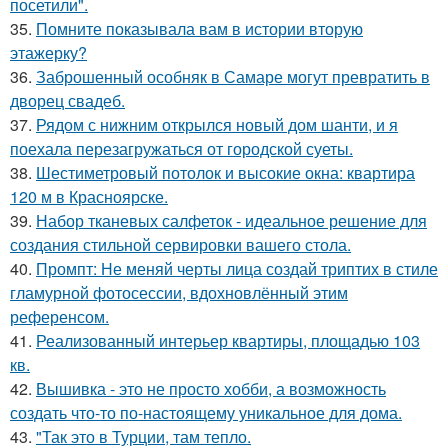
посетили".
35.
Помните показывала вам в истории вторую
этажерку?
36.
Заброшенный особняк в Самаре могут превратить в
дворец свадеб.
37.
Рядом с нижним открылся новый дом шанти, и я
поехала перезагружаться от городской суеты.
38.
Шестиметровый потолок и высокие окна: квартира
120 м в Красноярске.
39.
Набор тканевых салфеток - идеальное решение для
создания стильной сервировки вашего стола.
40.
Промпт: Не меняй черты лица создай триптих в стиле
гламурной фотосессии, вдохновлённый этим
референсом.
41.
Реализованный интерьер квартиры, площадью 103
кв.
42.
Вышивка - это не просто хобби, а возможность
создать что-то по-настоящему уникальное для дома.
43.
"Так это в Турции, там тепло.