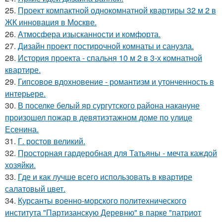
25.
Проект компактной однокомнатной квартиры 32 м 2 в
ЖК инновация в Москве.
26.
Атмосфера изысканности и комфорта.
27.
Дизайн проект постирочной комнаты и санузла.
28.
История проекта - спальня 10 м 2 в 3-х комнатной
квартире.
29.
Гипсовое вдохновение - романтизм и утонченность в
интерьере.
30.
В поселке белый яр сургутского района накануне
произошел пожар в девятиэтажном доме по улице
Есенина.
31.
Г. ростов великий.
32.
Просторная гардеробная для Татьяны - мечта каждой
хозяйки.
33.
Где и как лучше всего использовать в квартире
салатовый цвет.
34.
Курсанты военно-морского политехнического
института "Партизанскую Деревню" в парке "патриот