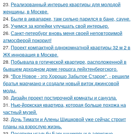
23.
Реализованный интерьер квартиры для молодой
женщины, в Москве.
24.
Были в аквапарке, там сильно парился в бане, сауне.
25.
Учимся за копейки улучшать свой интерьер.
26.
Санкт-петербург вновь меня своей неповторимой
атмосферой покорил!
27.
Проект компактной однокомнатной квартиры 32 м 2 в
ЖК инновация в Москве.
28.
Побывала в готической квартире, расположенной в
бывшем доходном доме герцога лейхтенбергского.
29.
"Все Новое - это Хорошо Забытое Старое", - решили
братья марчиано и создали новый виток джинсовой
моды.
30.
Дизайн проект постирочной комнаты и санузла.
31.
Нью-йоркская квартира, которая больше похожа на
частный музей.
32.
Дочь Тимати и Алены Шишковой уже сейчас строит
планы на взрослую жизнь.
33.
Посетили усадьбу Барышниковых в алексино