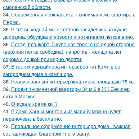
смоленской области.
34.
Современная неоклассика + минимализм: квартира в
Перми.
35.
В тот выходной мы с сестрой засиделись на кухне
допоздна, обсуждали новости и потягивали лёгкое вино.
36.
Поезд, плацкарт. В купе нас трое: я на одной стороне
(верхняя полка свободна), напротив - женщина лет
сорока с дочкой примерно десяти.
37.
В гостях у дизайнера интерьеров кит Кемп в ее
загородном доме в хэмпшире.
38.
Реализованный интерьер квартиры, площадью 78 кв.
39.
Проект 1-комнатной квартиры 34 м 2 в ЖК Селигер
сити в Москве.
40.
Откуда в храме кит?
41.
В доме Ханны монтаны из малибу можно будет
переночевать бесплатно.
42.
Правильное оформление интерьера дома - важная
составляющая благоприятного васту.