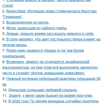
стала!
2.
Кёнигсберг. Интерьер дома студенческого братства
"Германия".
3.
Возрожденная из пепла.
4.
Мода, выросшая из чайного гриба.
5.
Думаю, пришло время рассказать немного о себе.
6.
В сети уверяют, что цвет постельного белья влияет на
личную жизнь.
7.
Редко кому нравится уборка (и уж тем более
генеральная.
8.
Возможно, ремонт не отличается дизайнерской
изысканностью, но при этом всё выполнено аккуратно,
чисто и создаёт тёплую домашнюю атмосферу.
9.
Нежный интерьер небольшой квартиры площадью 36
кв.
10.
Июньское солнышко любимой спальне.
11.
Знаете, у меня такое бывает во время прогулки.
12.
В 2022 году 72-летняя женщина случайно похитила