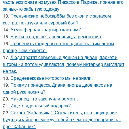
часть экспоната из музея Пикассо в Париже, приняв его
за чью-то забытую одежду.
13.
Пхеньянские небоскрёбы без окон и с запахом
костра: показуха или суровый быт?
14.
Атмосферная квартира как вам?
15.
Бояться надо не тарелочниц, а ремонтниц.
16.
Проверить гардероб на трендовость этим летом
проще, чем кажется.
17.
Люди тратят серьёзные деньги на диван, паркет и
шторы - а потом удивляются, почему интерьер выглядит
не так.
18.
Средневековье которого мы не знали.
19.
Почему принцесса Диана иногда двое часов на
одной руке носила?
20.
Наконец - то закончили ремонт.
21.
Ищете идеальный подарок?
22.
Секрет "Кабанчика". Согласитесь, есть ощущение,
будто дизайнеры между собой о чём-то договорились -
про "Кабанчик".