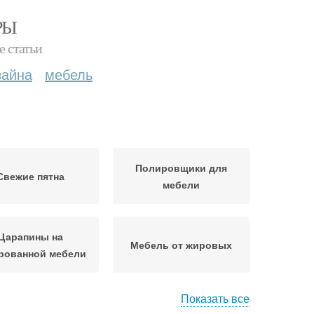
РЫ
е статьи
зайна
мебель
Полировщики для
Свежие пятна
мебели
Царапины на
Мебель от жировых
рованной мебели
Показать все
ебель от пятен
Жирные пятна