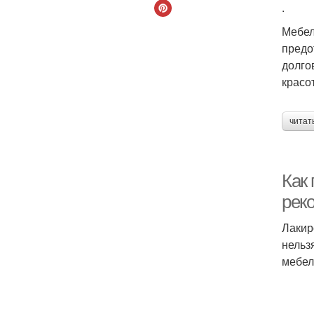
.
Мебел
предо
долго
красо
читат
Как
рек
Лакир
нельз
мебел