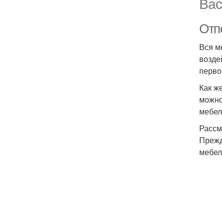
Вас
Отп
Вся м
возде
перво
Как ж
можно
мебел
Рассм
Прежд
мебел