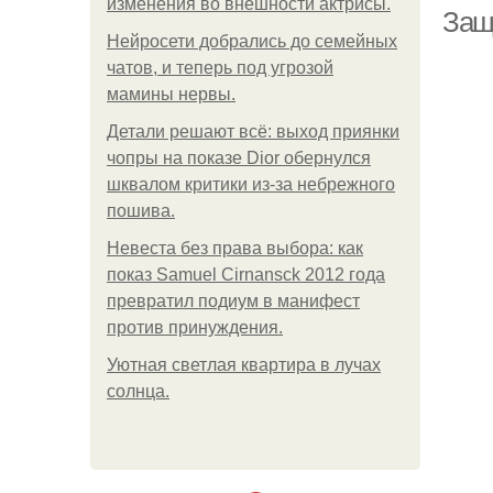
изменения во внешности актрисы.
Защ
Нейросети добрались до семейных
чатов, и теперь под угрозой
мамины нервы.
Детали решают всё: выход приянки
чопры на показе Dior обернулся
шквалом критики из-за небрежного
пошива.
Невеста без права выбора: как
показ Samuel Cirnansck 2012 года
превратил подиум в манифест
против принуждения.
Уютная светлая квартира в лучах
солнца.