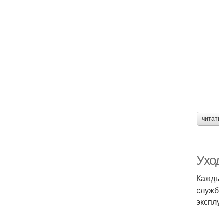
читат
Ухо
Кажды
служб
экспл