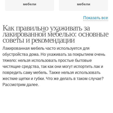
мебели
мебели
Показать все
Как правильно ухаживать за
Мебель от жировых
Мебель от царапин
лакированной мебелью: основные
советы и рекомендации
Лакированная мебель часто используется для
обустройства дома. Но ухаживать за покрытием очень
Деревянная мебель
Мебель от пятен
тяжело: нельзя использовать простые бытовые
чистящие средства, так как они могут испортить лак и
повредить саму мебель. Также нельзя использовать
жесткие щетки и губки. Что же делать в таком случае?
Мебель от пыли
Мебель от воздействия
Рассмотрим далее.
Пальцев на
Мебель во время
лакированной мебели