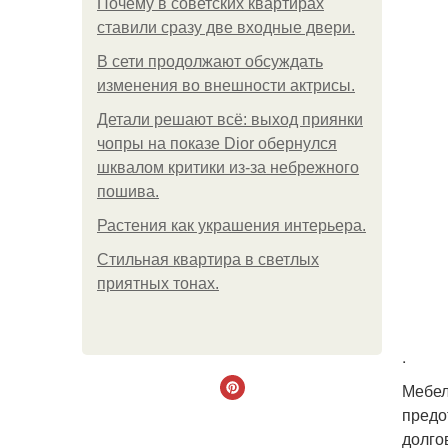
Почему в советских квартирах
ставили сразу две входные двери.
В сети продолжают обсуждать
изменения во внешности актрисы.
Детали решают всё: выход приянки
чопры на показе Dior обернулся
шквалом критики из-за небрежного
пошива.
Растения как украшения интерьера.
Стильная квартира в светлых
приятных тонах.
.
Мебел
предо
долго