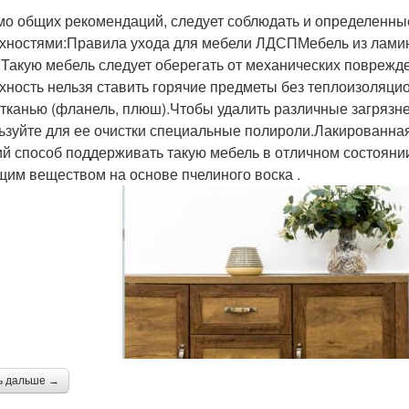
о общих рекомендаций, следует соблюдать и определенны
хностями:Правила ухода для мебели ЛДСПМебель из ламин
.Такую мебель следует оберегать от механических поврежде
хность нельзя ставить горячие предметы без теплоизоляци
 тканью (фланель, плюш).Чтобы удалить различные загрязн
ьзуйте для ее очистки специальные полироли.Лакированна
й способ поддерживать такую мебель в отличном состояни
щим веществом на основе пчелиного воска .
ь дальше →