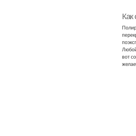
Как 
Полир
перек
поэкс
Любой
вот с
желае