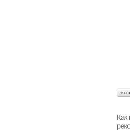
читат
Как
рек