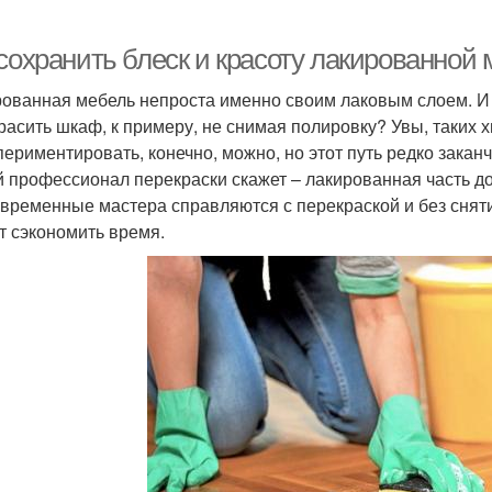
сохранить блеск и красоту лакированной 
ованная мебель непроста именно своим лаковым слоем. И 
расить шкаф, к примеру, не снимая полировку? Увы, таких хи
периментировать, конечно, можно, но этот путь редко закан
 профессионал перекраски скажет – лакированная часть дол
овременные мастера справляются с перекраской и без снятия
т сэкономить время.