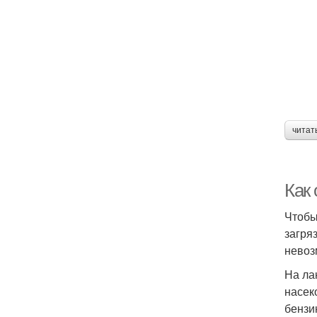
читат
Как
Чтобы
загря
невоз
На ла
насек
бензи