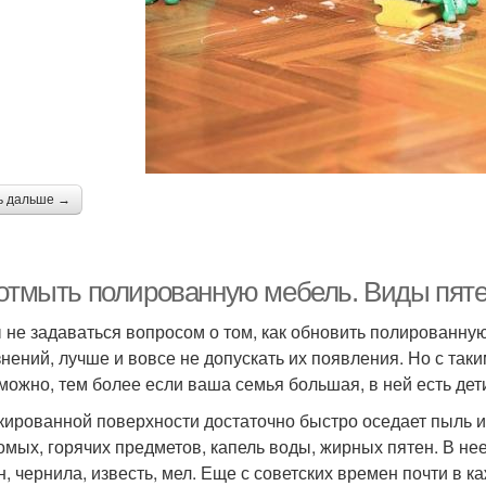
ь дальше →
 отмыть полированную мебель. Виды пят
 не задаваться вопросом о том, как обновить полированную
знений, лучше и вовсе не допускать их появления. Но с так
можно, тем более если ваша семья большая, в ней есть де
кированной поверхности достаточно быстро оседает пыль и 
омых, горячих предметов, капель воды, жирных пятен. В не
н, чернила, известь, мел. Еще с советских времен почти в к