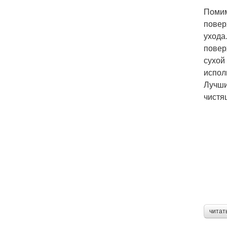
Помим
повер
ухода
повер
сухой
испол
Лучши
чистя
читат