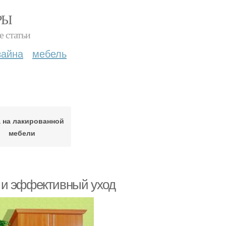
РЫ
е статьи
зайна
мебель
 на лакированной
мебели
 и эффективный уход