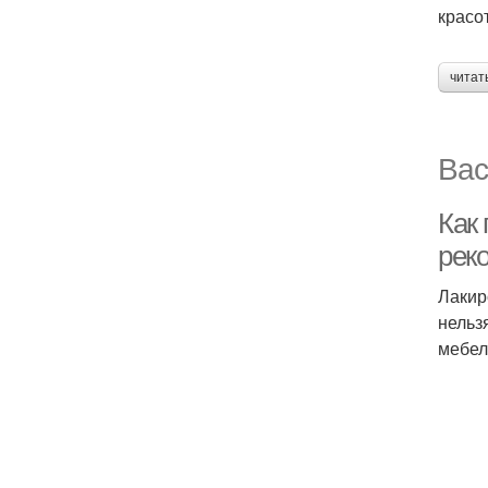
красо
читат
Вас
Как
рек
Лакир
нельз
мебел