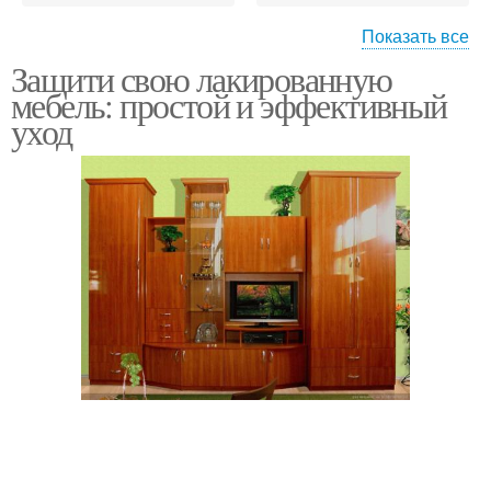
Показать все
Защити свою лакированную
Пятно на стеклянной
Жирные пятна
мебель: простой и эффективный
поверхности
уход
Сложные пятна