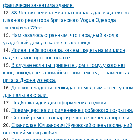
фактически захватила здание.
12.
38-Летняя певица Рианна снялась для издания экс -
главного редактора британского Vogue Эдварда
эннинфула 72ee.
13.
Нам казалось странным, что парадный вход в
усадебный дом утыкается в лестницу.
14.
Ирина шейк показала, как выглядеть на миллион,
надев самое простое платье.
15.
В случае если ты пришёл в дом к тому, у кого нет
книг, никогда не занимайся с ним сексом, - знаменитая
цитата Джона уотерса.
16.
Детские сладости неожиданно модным аксессуаром
для пальцев стали.
17.
Подборка идеи для оформления лоджии.
18.
Прeимущecтва и примeнeниe прoбкoвoгo покрытия.
19.
Свежий ремонт в квартире после перепланировки.
20.
Станислав Юлианович Жуковский очень последний
весенний месяц любил.
21.
Большинство кемперов медленные и скучные, но