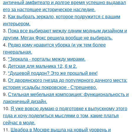
античный амфитеатр и долгое время успешно выдавал
его за настоящее историческое наследие.
2.
Как выбрать зеркало, которое подружится с вашим
интерьером.
3.
Пока все выбирают между одним модным дизайном и
другим, Меган Фокс решила вообще не выбирать.
4.
Редко кому нравится уборка (и уж тем более
генеральная.
5.
"Зеркала - порталы между мирами.
6.
Детская для мальчика 12, 6 м 2.
7.
"Душевой поддон? Это же прошлый век!
8.
От дворянского гнезда до популярного дачного места:
история усадьбы покровское - Стрешнево.
9.
Стильная мебельная композиция: функциональность и
лаконичный дизайн.
10.
Я уже вовсю думаю о подготовке к выпускному этого
года и хочу поделиться мыслями о том, какие платья
сейчас в моде.
11.
Швабра в Москве вышла на новый уровень и