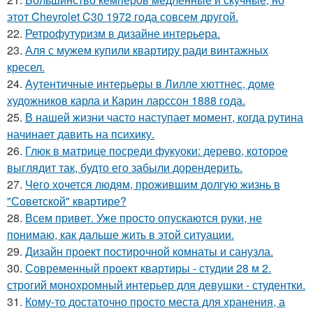
этот Chevrolet C30 1972 года совсем другой.
22.
Ретрофутуризм в дизайне интерьера.
23.
Аля с мужем купили квартиру ради винтажных
кресел.
24.
Аутентичные интерьеры в Лилле хюттнес, доме
художников карла и Карин ларссон 1888 года.
25.
В нашей жизни часто наступает момент, когда рутина
начинает давить на психику.
26.
Глюк в матрице посреди фукуоки: дерево, которое
выглядит так, будто его забыли дорендерить.
27.
Чего хочется людям, прожившим долгую жизнь в
"Советской" квартире?
28.
Всем привет. Уже просто опускаются руки, не
понимаю, как дальше жить в этой ситуации.
29.
Дизайн проект постирочной комнаты и санузла.
30.
Современный проект квартиры - студии 28 м 2.
строгий монохромный интерьер для девушки - студентки.
31.
Кому-то достаточно просто места для хранения, а