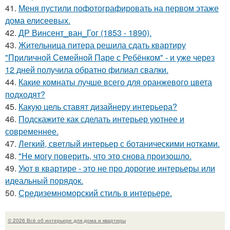
41.
Меня пустили пофотографировать на первом этаже
дома елисеевых.
42.
ДР Винсент_ван_Гог (1853 - 1890).
43.
Жительница питера решила сдать квартиру
"Приличной Семейной Паре с Ребёнком" - и уже через
12 дней получила обратно филиал свалки.
44.
Какие комнаты лучше всего для оранжевого цвета
подходят?
45.
Какую цель ставят дизайнеру интерьера?
46.
Подскажите как сделать интерьер уютнее и
современнее.
47.
Легкий, светлый интерьер с ботаническими нотками.
48.
"Не могу поверить, что это снова произошло.
49.
Уют в квартире - это не про дорогие интерьеры или
идеальный порядок.
50.
Средиземноморский стиль в интерьере.
© 2026 Всё об интерьере для дома и квартиры