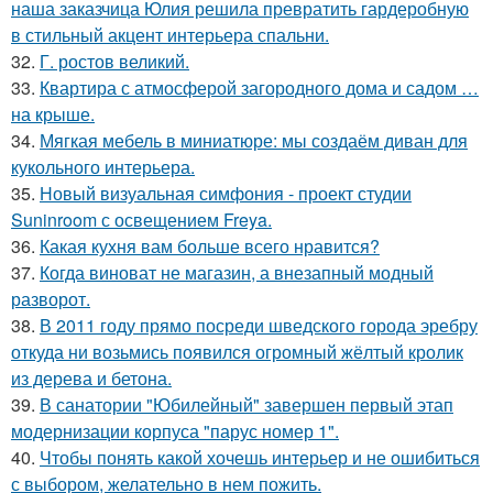
наша заказчица Юлия решила превратить гардеробную
в стильный акцент интерьера спальни.
32.
Г. ростов великий.
33.
Квартира с атмосферой загородного дома и садом …
на крыше.
34.
Мягкая мебель в миниатюре: мы создаём диван для
кукольного интерьера.
35.
Новый визуальная симфония - проект студии
Suninroom с освещением Freya.
36.
Какая кухня вам больше всего нравится?
37.
Когда виноват не магазин, а внезапный модный
разворот.
38.
В 2011 году прямо посреди шведского города эребру
откуда ни возьмись появился огромный жёлтый кролик
из дерева и бетона.
39.
В санатории "Юбилейный" завершен первый этап
модернизации корпуса "парус номер 1".
40.
Чтобы понять какой хочешь интерьер и не ошибиться
с выбором, желательно в нем пожить.