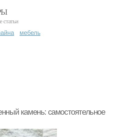
РЫ
е статьи
зайна
мебель
венный камень: самостоятельное