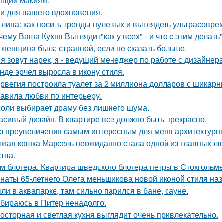
ящий макияж.
и для вашего вдохновения.
 липа: как носить тренды нулевых и выглядеть ультрасовре
чему Ваша Кухня Выглядит"как у всех" - и что с этим делать"
 женщина была странной, если не сказать больше.
я зовут нарек, я - ведущий менеджер по работе с дизайнер
нде эрчел выросла в икону стиля.
рвегия построила туалет за 2 миллиона долларов с шикарн
авила любви по интеpьеpу.
оли выбирает драму без лишнего шума.
асивый дизайн. В квартире все должно быть прекрасно.
з преувеличения самым интересным для меня архитектурн
жая кошка Марсель неожиданно стала одной из главных л
ства.
м блогера. Квартира шведского блогера петры в Стокгольме
наты 65-летнего Олега меньшикова новой иконой стиля наз
ли в аквапарке, там сильно парился в бане, сауне.
бираюсь в Питер ненадолго.
осторная и светлая кухня выглядит очень привлекательно.