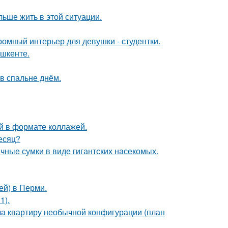
льше жить в этой ситуации.
ромный интерьер для девушки - студентки.
ашкенте.
в спальне днём.
й в формате коллажей.
месяц?
чные сумки в виде гигантских насекомых.
ей) в Перми.
1).
а квартиру необычной конфигурации (план