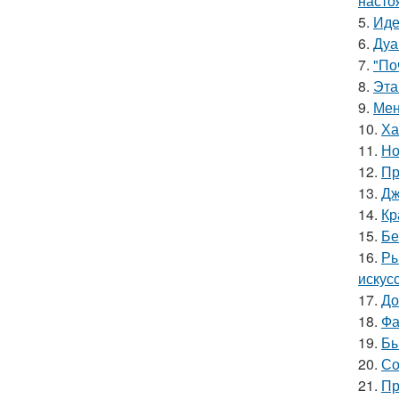
насто
5.
Иде
6.
Дуа
7.
"По
8.
Эта
9.
Мен
10.
Ха
11.
Но
12.
Пр
13.
Дж
14.
Кр
15.
Бе
16.
Ры
искус
17.
До
18.
Фа
19.
Бы
20.
Со
21.
Пр