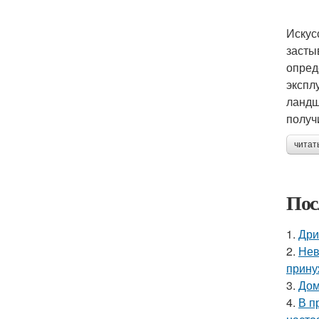
Искус
засты
опред
экспл
ландш
получ
читат
Пос
1.
Дри
2.
Нев
прину
3.
Дом
4.
В п