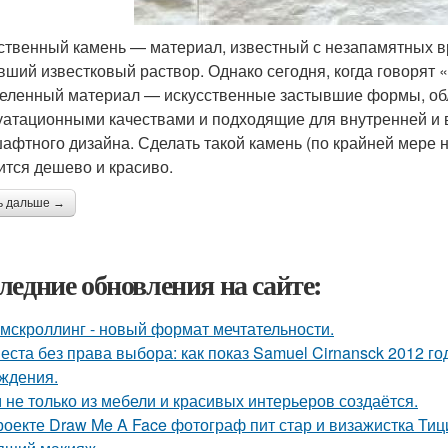
ственный камень — материал, известный с незапамятных вр
вший известковый раствор. Однако сегодня, когда говорят
еленный материал — искусственные застывшие формы, об
уатационными качествами и подходящие для внутренней и 
афтного дизайна. Сделать такой камень (по крайней мере 
ится дешево и красиво.
ь дальше →
ледние обновления на сайте:
мскроллинг - новый формат мечтательности.
еста без права выбора: как показ Samuel Cirnansck 2012 г
ждения.
 не только из мебели и красивых интерьеров создаётся.
роекте Draw Me A Face фотограф пит стар и визажистка Ти