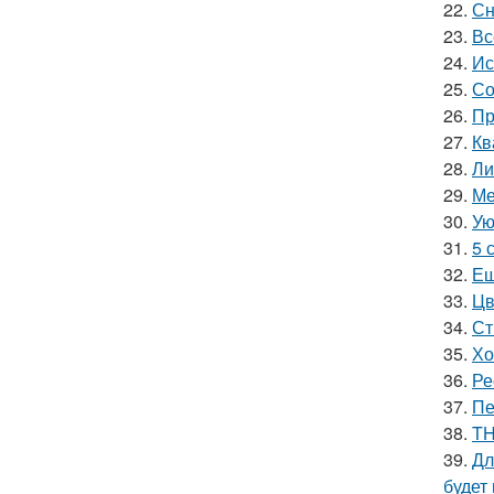
22.
Сн
23.
Вс
24.
Ис
25.
Со
26.
Пр
27.
Кв
28.
Ли
29.
Ме
30.
Ую
31.
5 
32.
Ещ
33.
Цв
34.
Ст
35.
Хо
36.
Ре
37.
Пе
38.
TH
39.
Дл
будет