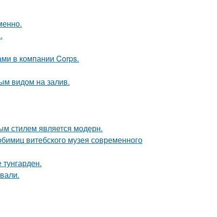
менно.
.
ами в компании Corps.
ым видом на залив.
ым стилем является модерн.
юбимиц витебского музея современного
 тунгарден.
вали.