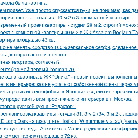
ачала была картина.
ем привет. Уже просто опускаются руки, не понимаю, как да
тория проекта - спальня 10 м 2 в 3-х комнатной квартире.
временный проект квартиры - студии 28 м 2. строгий монох
оект 1-комнатной квартиры 40 м 2 в ЖК Assalom Boglar в Т
артира площадью 43 кв.
цо не менять, сходство 100% зеркальное селфи, сделанное 
чта, которую легко исполнить.
тная квартира, согласны?
сентября мой первый Ironman 70.
ё одна квартира в ЖК "Оникс" - новый проект, выполненны
ет в интерьере: как не устать от собственной стены через 
иль против инсектофобии: в Японии создали гиперреалисти
чу представить вам проект жилого интерьера в г. Москва.
сторан русской кухни "Редактор".
репланировка квартиры - студии 31, 3 м 2 (34, 3 м 2 с лоджи
E Long Dark - эпизод пять Hotfix 1 (Wintermute v 2. 23) (часть 
я искусствоведа. Архитектор Мария родионовская оформил
 в комментариях) площадью 72 кв.