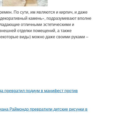
емен. По сути, им являются и кирпич, и даже
 «декоративный камень», подразумевают вполне
ладающие отличными эстетическими и
внешней отделки помещений, а также
некоторые виды) можно даже своими руками –
ода превратил подиум в манифест против
циана Раймондо превратили детские рисунки в