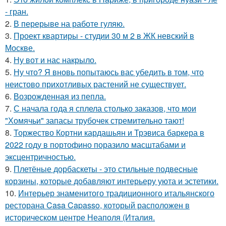
- гран.
2.
В перерыве на работе гуляю.
3.
Проект квартиры - студии 30 м 2 в ЖК невский в
Москве.
4.
Ну вот и нас накрыло.
5.
Ну что? Я вновь попытаюсь вас убедить в том, что
неистово прихотливых растений не существует.
6.
Возрожденная из пепла.
7.
С начала года я сплела столько заказов, что мои
"Хомячьи" запасы трубочек стремительно тают!
8.
Торжество Кортни кардашьян и Трэвиса баркера в
2022 году в портофино поразило масштабами и
эксцентричностью.
9.
Плетёные дорбаскеты - это стильные подвесные
корзины, которые добавляют интерьеру уюта и эстетики.
10.
Интерьер знаменитого традиционного итальянского
ресторана Casa Capasso, который расположен в
историческом центре Неаполя (Италия.