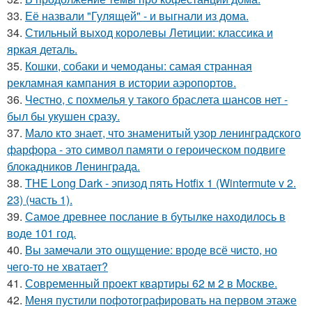
33.
Её назвали "Гулящей" - и выгнали из дома.
34.
Стильный выход королевы Летиции: классика и
яркая деталь.
35.
Кошки, собаки и чемоданы: самая странная
рекламная кампания в истории аэропортов.
36.
Честно, с похмелья у такого браслета шансов нет -
был бы укушен сразу.
37.
Мало кто знает, что знаменитый узор ленинградского
фарфора - это символ памяти о героическом подвиге
блокадников Ленинграда.
38.
THE Long Dark - эпизод пять Hotfix 1 (Wintermute v 2.
23) (часть 1).
39.
Самое древнее послание в бутылке находилось в
воде 101 год.
40.
Вы замечали это ощущение: вроде всё чисто, но
чего-то не хватает?
41.
Современный проект квартиры 62 м 2 в Москве.
42.
Меня пустили пофотографировать на первом этаже