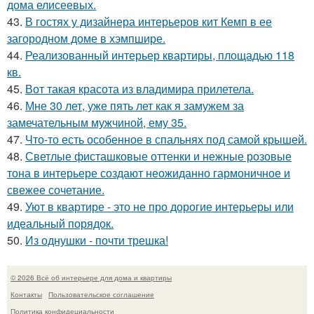
дома елисеевых.
43.
В гостях у дизайнера интерьеров кит Кемп в ее
загородном доме в хэмпшире.
44.
Реализованный интерьер квартиры, площадью 118
кв.
45.
Вот такая красота из владимира прилетела.
46.
Мне 30 лет, уже пять лет как я замужем за
замечательным мужчиной, ему 35.
47.
Что-то есть особенное в спальнях под самой крышей.
48.
Светлые фисташковые оттенки и нежные розовые
тона в интерьере создают неожиданно гармоничное и
свежее сочетание.
49.
Уют в квартире - это не про дорогие интерьеры или
идеальный порядок.
50.
Из однушки - почти трешка!
© 2026 Всё об интерьере для дома и квартиры
Контакты
Пользовательское соглашение
Политика конфидециальности