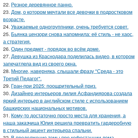
22.
Резное деревянное панно.
23.
Дом, о котором мечтали все девочки в подростковом
возрасте.
24.
Уважаемые одногруппники, очень требуется совет.
25.
Бьянка цензори снова напомнила: её стиль - не хаос,
а стратегия.
26.
Один предмет - порядок во всём доме.
27.
Девушка из Краснодара поделилась видео, в котором
запечатлела вид из своего окна.
28.
Многие, наверняка, слышали фразу "Среда - это
Третий Педагог".
29.
Гран-при 2025: поощрительный приз.
30.
Дизайнер интерьеров лилия Асфандиярова создала
яркий интерьер в английском стиле с использованием
башкирских национальных мотивов.
31.
Кому-то достаточно просто места для хранения, а
наша заказчица Юлия решила превратить гардеробную
в стильный акцент интерьера спальни.
32.
В продолжение темы про кофестанции дома.