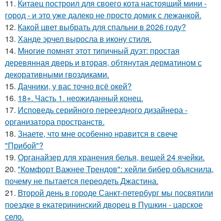
11.
Китаец построил для своего кота настоящий мини -
город - и это уже далеко не просто домик с лежанкой.
12.
Какой цвет выбрать для спальни в 2026 году?
13.
Ханде эрчел выросла в икону стиля.
14.
Многие помнят этот типичный дуэт: простая
деревянная дверь и вторая, обтянутая дерматином с
декоративными гвоздиками.
15.
Дачники, у вас точно всё окей?
16.
18+. Часть 1. неожиданный конец.
17.
Исповедь серийного переездного дизайнера -
организатора пространств.
18.
Знаете, что мне особенно нравится в свече
"Прибой"?
19.
Органайзер для хранения белья, вещей 24 ячейки.
20.
"Комфорт Важнее Трендов": хейли бибер объяснила,
почему не пытается переодеть Джастина.
21.
Второй день в городе Санкт-петербург мы посвятили
поездке в екатерининский дворец в Пушкин - царское
село.