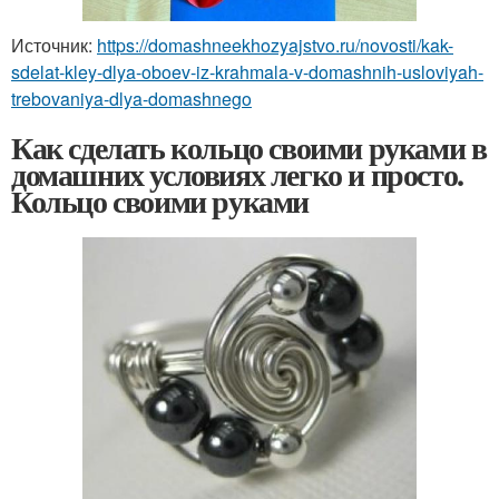
Источник:
https://domashneekhozyajstvo.ru/novosti/kak-
sdelat-kley-dlya-oboev-iz-krahmala-v-domashnih-usloviyah-
trebovaniya-dlya-domashnego
Как сделать кольцо своими руками в
домашних условиях легко и просто.
Кольцо своими руками