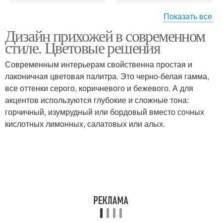
Показать все
Дизайн прихожей в современном
Серая прихожая
Коричневая прихожая
стиле. Цветовые решения
Современным интерьерам свойственна простая и
лаконичная цветовая палитра. Это черно-белая гамма,
все оттенки серого, коричневого и бежевого. А для
Современная прихожая
Коридор в доме
акцентов используются глубокие и сложные тона:
горчичный, изумрудный или бордовый вместо сочных
кислотных лимонных, салатовых или алых.
Мебель для прихожей
Узкая прихожая
Прихожая в доме
Прихожая с лестницей