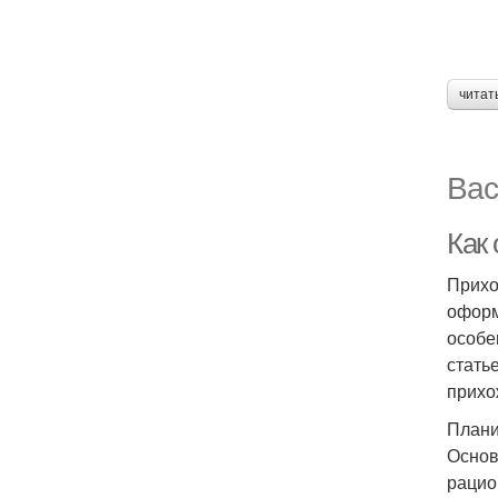
читат
Вас
Как
Прихо
оформ
особе
стать
прихо
Плани
Основ
рацио