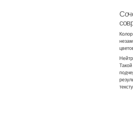
Соч
сов
Колор
незам
цвето
Нейтр
Такой
подче
резул
текст