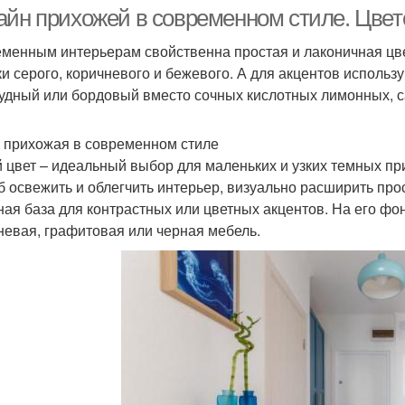
овременном стиле
айн прихожей в современном стиле. Цве
менным интерьерам свойственна простая и лаконичная цве
ки серого, коричневого и бежевого. А для акцентов использ
удный или бордовый вместо сочных кислотных лимонных, с
 прихожая в современном стиле
 цвет – идеальный выбор для маленьких и узких темных п
б освежить и облегчить интерьер, визуально расширить про
ная база для контрастных или цветных акцентов. На его фон
невая, графитовая или черная мебель.