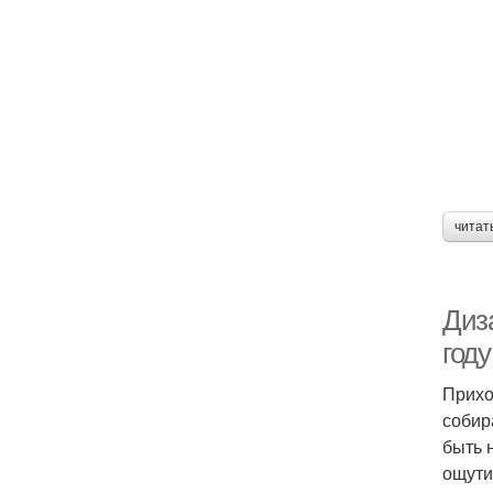
читат
Диз
году
Прихо
собир
быть 
ощути