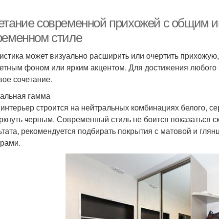
етание современной прихожей с общим и
ременном стиле
истика может визуально расширить или очертить прихожую, с
етным фоном или ярким акцентом. Для достижения любого
вое сочетание.
альная гамма
 интерьер строится на нейтральных комбинациях белого, се
ркнуть черным. Современный стиль не боится показаться с
ьтата, рекомендуется подбирать покрытия с матовой и гля
урами.