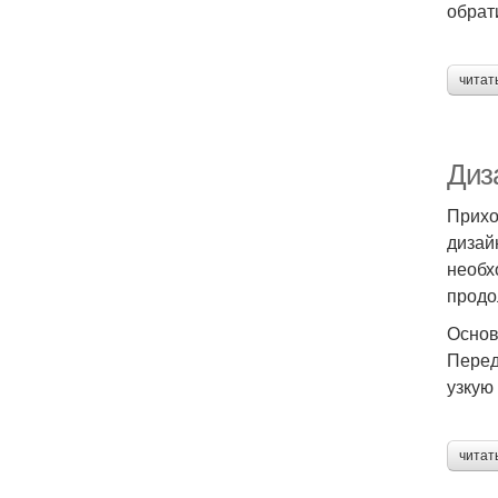
обрат
читат
Диз
Прихо
дизай
необх
продо
Основ
Перед
узкую
читат