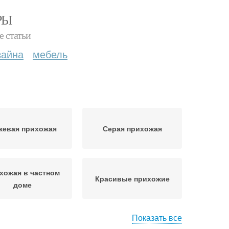
РЫ
е статьи
зайна
мебель
жевая прихожая
Серая прихожая
хожая в частном
Красивые прихожие
доме
Показать все
ты для прихожей