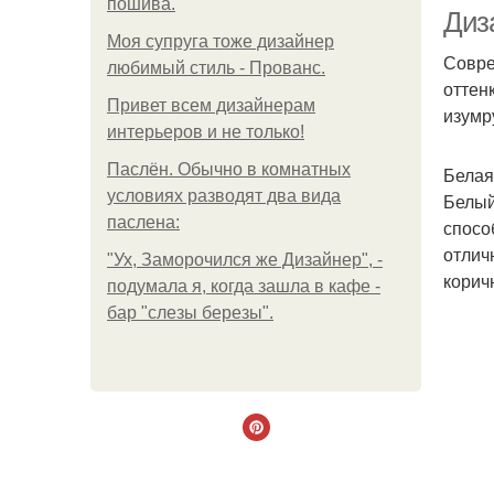
пошива.
с
Диз
Моя супруга тоже дизайнер
Совре
любимый стиль - Прованс.
оттен
Привет всем дизайнерам
изумр
интерьеров и не только!
Паслён. Обычно в комнатных
Белая
условиях разводят два вида
Белый
паслена:
спосо
отлич
"Ух, Заморочился же Дизайнер", -
корич
подумала я, когда зашла в кафе -
бар "слезы березы".