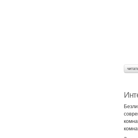
читат
Инт
Безли
совре
комна
комна