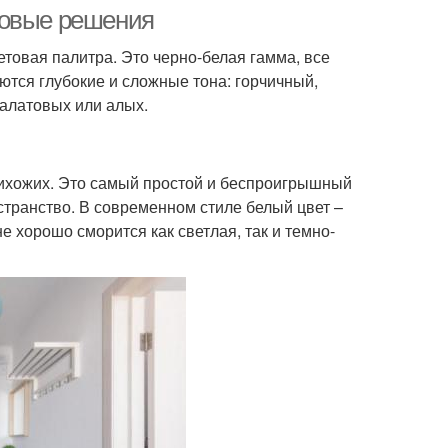
товые решения
товая палитра. Это черно-белая гамма, все
уются глубокие и сложные тона: горчичный,
алатовых или алых.
рихожих. Это самый простой и беспроигрышный
странство. В современном стиле белый цвет –
е хорошо сморится как светлая, так и темно-