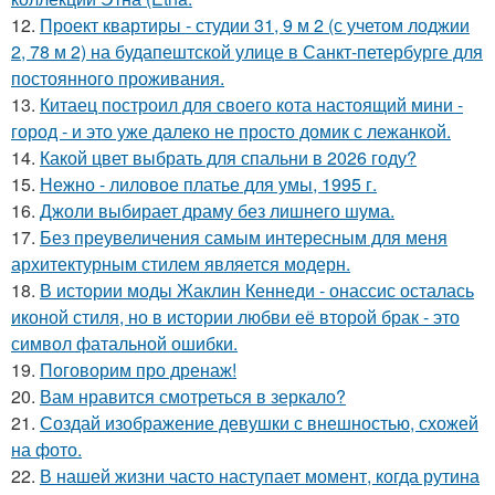
12.
Проект квартиры - студии 31, 9 м 2 (с учетом лоджии
2, 78 м 2) на будапештской улице в Санкт-петербурге для
постоянного проживания.
13.
Китаец построил для своего кота настоящий мини -
город - и это уже далеко не просто домик с лежанкой.
14.
Какой цвет выбрать для спальни в 2026 году?
15.
Нежно - лиловое платье для умы, 1995 г.
16.
Джоли выбирает драму без лишнего шума.
17.
Без преувеличения самым интересным для меня
архитектурным стилем является модерн.
18.
В истории моды Жаклин Кеннеди - онассис осталась
иконой стиля, но в истории любви её второй брак - это
символ фатальной ошибки.
19.
Поговорим про дренаж!
20.
Вам нравится смотреться в зеркало?
21.
Создай изображение девушки с внешностью, схожей
на фото.
22.
В нашей жизни часто наступает момент, когда рутина