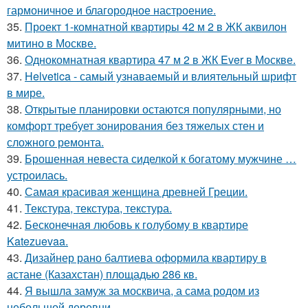
гармоничное и благородное настроение.
35.
Проект 1-комнатной квартиры 42 м 2 в ЖК аквилон
митино в Москве.
36.
Однокомнатная квартира 47 м 2 в ЖК Ever в Москве.
37.
Helvetica - самый узнаваемый и влиятельный шрифт
в мире.
38.
Открытые планировки остаются популярными, но
комфорт требует зонирования без тяжелых стен и
сложного ремонта.
39.
Брошенная невеста сиделкой к богатому мужчине …
устроилась.
40.
Самая красивая женщина древней Греции.
41.
Текстура, текстура, текстура.
42.
Бесконечная любовь к голубому в квартире
Katezuevaa.
43.
Дизайнер рано балтиева оформила квартиру в
астане (Казахстан) площадью 286 кв.
44.
Я вышла замуж за москвича, а сама родом из
небольшой деревни.