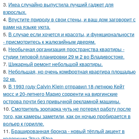
3.
Икеа случайно выпустила лучший гаджет для
взрослых.
4.
Впустите природу в свои стены, и ваш дом заговорит с
вами на языке уюта.
5.
В случае если хочется и красоты, и функциональности
- присмотритесь к жалюзийным дверям.
6.
Необычная организация пространства квартиры -
студии типовой планировки 29 м 2 во Владивостоке.
7.
Шикарный ремонт небольшой квартиры.
8.
Небольшая, но очень комфортная квартира площадью
32 кв.
9.
В 1993 году Calvin Klein отправил 18-летнюю Кейт
мосс и 20-летнего Марио сорренти на виргинские
острова почти без привычной рекламной машины.
10.
Смотритель зоопарка чуть не потерял работу после
того, как камеры заметили, как он ночью пробирается в
вольер к горилле.
11.
Брашированная бронза - новый тёплый акцент в
коллекции Этна (Etna.