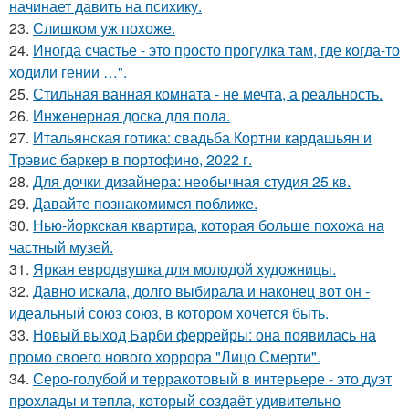
начинает давить на психику.
23.
Слишком уж похоже.
24.
Иногда счастье - это просто прогулка там, где когда-то
ходили гении …".
25.
Стильная ванная комната - не мечта, а реальность.
26.
Инжeнepная доска для пола.
27.
Итальянская готика: свадьба Кортни кардашьян и
Трэвис баркер в портофино, 2022 г.
28.
Для дочки дизайнера: необычная студия 25 кв.
29.
Давайте познакомимся поближе.
30.
Нью-йоркская квартира, которая больше похожа на
частный музей.
31.
Яркая евродвушка для молодой художницы.
32.
Давно искала, долго выбирала и наконец вот он -
идеальный союз союз, в котором хочется быть.
33.
Новый выход Барби феррейры: она появилась на
промо своего нового хоррора "Лицо Смерти".
34.
Серо-голубой и терракотовый в интерьере - это дуэт
прохлады и тепла, который создаёт удивительно