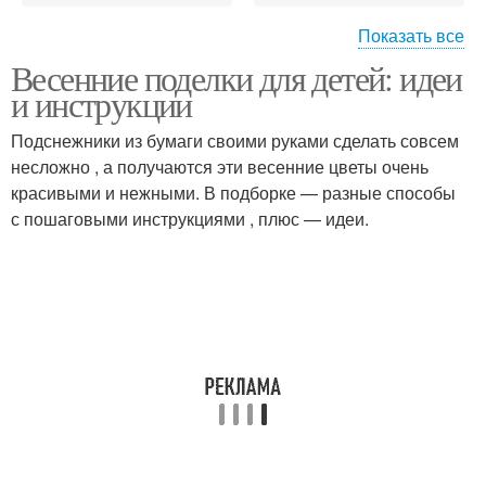
Показать все
Весенние поделки для детей: идеи
Поделки в садик
Поделки из бумаги
и инструкции
Подснежники из бумаги своими руками сделать совсем
несложно , а получаются эти весенние цветы очень
Инструмент для
красивыми и нежными. В подборке — разные способы
Поделки в школе
поделок
с пошаговыми инструкциями , плюс — идеи.
Гаммы для поделки
Поделки из пластилина