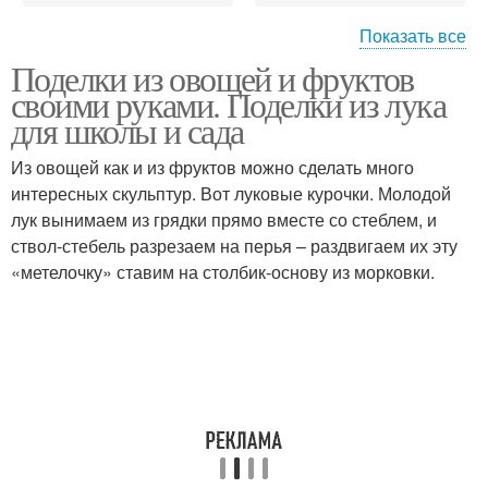
Показать все
Поделки из овощей и фруктов
Композиции из овощей
Детские поделки
своими руками. Поделки из лука
для школы и сада
Из овощей как и из фруктов можно сделать много
интересных скульптур. Вот луковые курочки. Молодой
Овощи из бумаги
Поделки на тему
лук вынимаем из грядки прямо вместе со стеблем, и
ствол-стебель разрезаем на перья – раздвигаем их эту
«метелочку» ставим на столбик-основу из морковки.
Осень из овощей