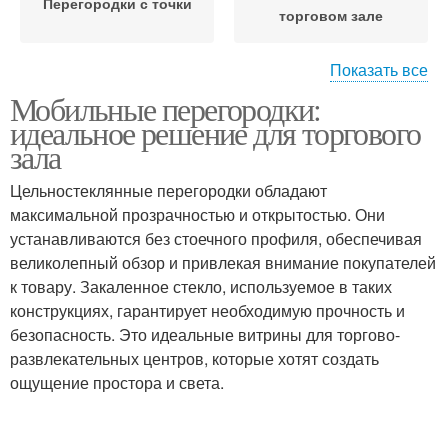
Перегородки с точки
торговом зале
Показать все
Мобильные перегородки:
Перегородки в цвет
Торговый зал
идеальное решение для торгового
зала
Цельностеклянные перегородки обладают
Воздействие в
Перегородки по
максимальной прозрачностью и открытостью. Они
торговом зале
сравнению
устанавливаются без стоечного профиля, обеспечивая
великолепный обзор и привлекая внимание покупателей
к товару. Закаленное стекло, используемое в таких
Перегородки перед
конструкциях, гарантирует необходимую прочность и
Магазинные
стационарными
безопасность. Это идеальные витрины для торгово-
перегородки
конструкциями
развлекательных центров, которые хотят создать
ощущение простора и света.
Перегородки для
Торговые перегородки
торговых залов