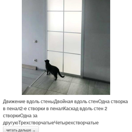
Движение вдоль стеныДвойная вдоль стенОдна створка
в пенал2-е створки в пеналКаскад вдоль стен 2
створкиОдна за
другуюТрехстворчатыеЧетырехстворчатые
читать дальше →