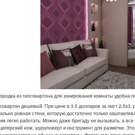
ородка из гипсокартона для зонирования комнаты удобна п
сокартон дешевый. При цене в 3,5 долларов за лист 2,5х3, 
ально ровная стена, которую достаточно только зашпаклева
им легко работать. Можно даже бригаду не вызывать, а все
целярский нож, шуруповерт и инструмент для разметки. Это 
анавливается на обычные саморезы. Форму ему тоже легко п