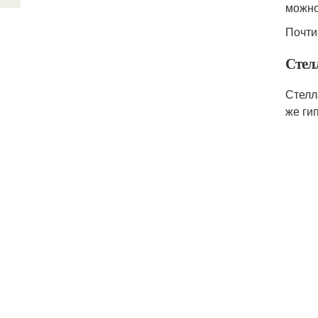
можно
Почти
Стел
Стелл
же ги