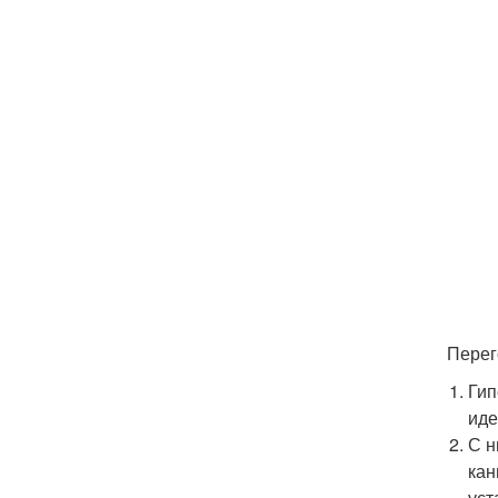
Перег
Гип
иде
С н
кан
уст