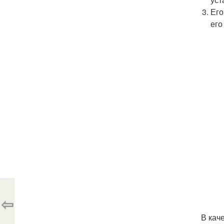
Его
его
⇦
В кач