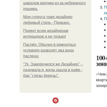
шквалом критики из-за небрежного
П
пошива.
п
Моя супруга тоже дизайнер
П
любимый стиль - Прованс.
Привет всем дизайнерам
интерьеров и не только!
Паслён. Обычно в комнатных
условиях разводят два вида
100
паслена:
зон
"Ух, Заморочился же Дизайнер", -
подумала я, когда зашла в кафе -
«Чем 
бар "слезы березы".
кварт
зонир