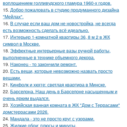
воплощением голливудского гламура 1960-х годов.
15.
Добро пожаловать в студию продуманного дизайна
"Мейлах".
16.
В случае если ваш дом не новостройка, не всегда
есть возможность сделать всё идеально.
17.
Интерьер 1-комнатной квартиры 36, 8 м 2 в ЖК
символ в Москве.
18.
Эффектные интерьерные вазы ручной работы,
выполненные в технике объемного декора.
19.
Наконец - то закончили ремонт.
20.
Есть вещи, которые невозможно назвать просто
вещами.
21.
Кинфолк и хюгге: светлая квартира в Минске.
22.
Барселона. Наш день в Барселоне насыщенным и
очень ярким выдался.
23.
Хозяйская ванная комната в ЖК "Дом с Террасами"
домстеррасами 2026.
24.
Мандала - это не просто круг с узорами.
25.
Жидкиe обои: плюсы и минуcы.