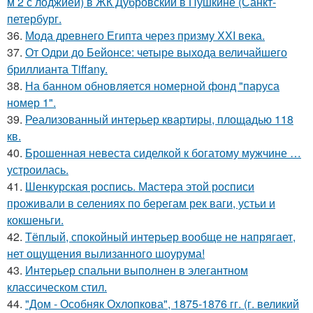
м 2 с лоджией) в ЖК Дубровский в Пушкине (Санкт-
петербург.
36.
Мода древнего Египта через призму ХХI века.
37.
От Одри до Бейонсе: четыре выхода величайшего
бриллианта Tiffany.
38.
На банном обновляется номерной фонд "паруса
номер 1".
39.
Реализованный интерьер квартиры, площадью 118
кв.
40.
Брошенная невеста сиделкой к богатому мужчине …
устроилась.
41.
Шенкурская роспись. Мастера этой росписи
проживали в селениях по берегам рек ваги, устьи и
кокшеньги.
42.
Тёплый, спокойный интерьер вообще не напрягает,
нет ощущения вылизанного шоурума!
43.
Интерьер спальни выполнен в элегантном
классическом стил.
44.
"Дом - Особняк Охлопкова", 1875-1876 гг. (г. великий