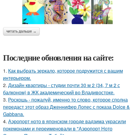
читать дальше →
Последние обновления на сайте:
1.
Как выбрать зеркало, которое подружится с вашим
интерьером.
2.
Дизайн квартиры - студии почти 30 м 2 (34, 7 м 2 с
балконом) в ЖК академический во Владивостоке.
3.
Роскошь - пожалуй, именно то слово, которое сполна
передаст этот образ Дженнифер Лопес с показа Dolce &
Gabbana.
4.
Аэропорт ното в японском городе вадзима украсили
покемонами и переименовали в "Аэропорт Ното