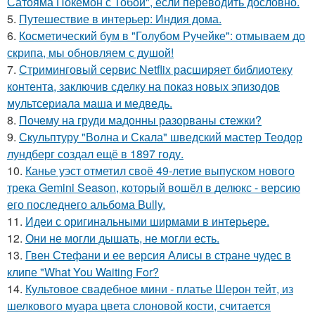
Сатояма Покемон с Тобой", если переводить дословно.
5.
Путешествие в интерьер: Индия дома.
6.
Косметический бум в "Голубом Ручейке": отмываем до
скрипа, мы обновляем с душой!
7.
Стриминговый сервис Netflix расширяет библиотеку
контента, заключив сделку на показ новых эпизодов
мультсериала маша и медведь.
8.
Почему на груди мадонны разорваны стежки?
9.
Скульптуру "Волна и Скала" шведский мастер Теодор
лундберг создал ещё в 1897 году.
10.
Канье уэст отметил своё 49-летие выпуском нового
трека Gemini Season, который вошёл в делюкс - версию
его последнего альбома Bully.
11.
Идеи с оригинальными ширмами в интерьере.
12.
Они не могли дышать, не могли есть.
13.
Гвен Стефани и ее версия Алисы в стране чудес в
клипе "What You Waiting For?
14.
Культовое свадебное мини - платье Шерон тейт, из
шелкового муара цвета слоновой кости, считается