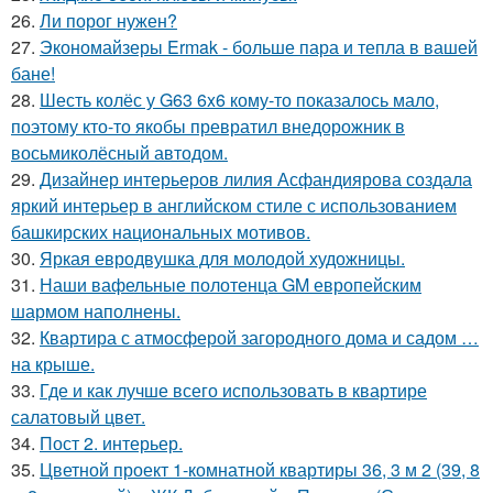
26.
Ли порог нужен?
27.
Экономайзеры Ermak - больше пара и тепла в вашей
бане!
28.
Шесть колёс у G63 6x6 кому-то показалось мало,
поэтому кто-то якобы превратил внедорожник в
восьмиколёсный автодом.
29.
Дизайнер интерьеров лилия Асфандиярова создала
яркий интерьер в английском стиле с использованием
башкирских национальных мотивов.
30.
Яркая евродвушка для молодой художницы.
31.
Наши вафельные полотенца GM европейским
шармом наполнены.
32.
Квартира с атмосферой загородного дома и садом …
на крыше.
33.
Где и как лучше всего использовать в квартире
салатовый цвет.
34.
Пост 2. интерьер.
35.
Цветной проект 1-комнатной квартиры 36, 3 м 2 (39, 8