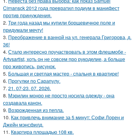
1.
Невеста без права выбора: как показ Samuel
Cirnansck 2012 года превратил подиум в манифест
против принуждения.
2.
Три года назад мы купили борщевичное поле и
придумали мечту!
3.
Преображение в ванной на ул. генерала Григорова, д.
36!
4.
Стало интересно поучаствовать в этом флешмобе -
Artvsartist, хоть он не совсем про рукоделие, а больше
про живопись, рисунок.
5.
Большая и светлая мастер - спальня в квартире!
6.
Прогулки по Сарапулу.
7.
21. 07-23. 07. 2026.
8.
Мэрилин монро не просто носила одежду - она
создавала канон.
9.
Возрожденная из пепла.
10.
Как привлечь внимание за 5 минут: Софи Лорен и
Джейн мэнсфилд.
11.
Квартира площадью 108 кв.