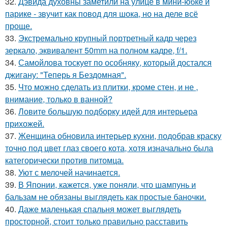
32.
Дэвида духовны заметили на улице в мини-юбке и
парике - звучит как повод для шока, но на деле всё
проще.
33.
Экстремально крупный портретный кадр через
зеркало, эквивалент 50mm на полном кадре, f/1.
34.
Самойлова тоскует по особняку, который достался
джигану: "Теперь я Бездомная".
35.
Что можно сделать из плитки, кроме стен, и не ,
внимание, только в ванной?
36.
Ловите большую подборку идей для интерьера
прихожей.
37.
Женщина обновила интерьер кухни, подобрав краску
точно под цвет глаз своего кота, хотя изначально была
категорически против питомца.
38.
Уют с мелочей начинается.
39.
В Японии, кажется, уже поняли, что шампунь и
бальзам не обязаны выглядеть как простые баночки.
40.
Даже маленькая спальня может выглядеть
просторной, стоит только правильно расставить