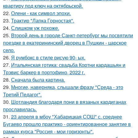
квартиру под ключ на октябрьской.
22.
Олени - как символ эпохи.
23.
Трактир "Лапка Горностая".
24.
Слишком уж похоже.
25.
Второй день в городе Санкт-петербург мы посвятили
поездке в екатерининский дворец в Пушкин - царское
село.
26.
Я румбокс в стиле рисую 90- ых.
27.
Итальянская готика: свадьба Кортни кардашьян и
Трэвис баркер в портофино, 2022 г.
28.
Сначала была картина.
29.
Многие, наверняка, слышали фразу "Среда - это
Третий Педагог".
30.
Шотландия благодаря пони в вязаных кардиганах
прославилась.
31.
23 апреля в мбоу "Хабарицкая СОШ" с. среднее
Бугаево прошло практико - ориентированное занятие в
рамках курса "Россия - мои горизонты".