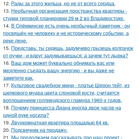
12.
Рады за этого жильца, но не от всего сердца.
13.
Необычная организация пространства квартиры -
студии типовой планировки 29 м 2 во Владивостоке.
14.
В Олёкминске есть очень необычный памятник - он
посвящён не человеку и не историческому событию, а
реке лене.
15.
Представь: ты сидишь, задумчиво грызешь колпачок
от ручки - и вдруг задумываешься: а зачем тут дырка?
16.
Ваш дом может буквально обнимать вас или
медленно съедать вашу энергию - и вы даже не
заметите как.
17.
Культовое свадебное мини - платье Шерон тейт, из
шелкового муара цвета слоновой кости, считается
воплощением голливудского гламура 1960-х годов.
18.
Почему принцесса Диана иногда двое часов на
одной руке носила?
19.
Двухкомнатная квартира площадью 64 кв.
20.
Подсвечник на продажу.
21.
Мы продолжаем рассказывать про наш проект -