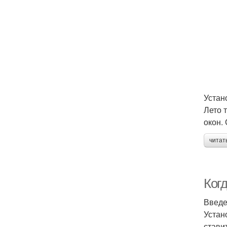
Устан
Лето 
окон.
читат
Ког
Введ
Устан
стави