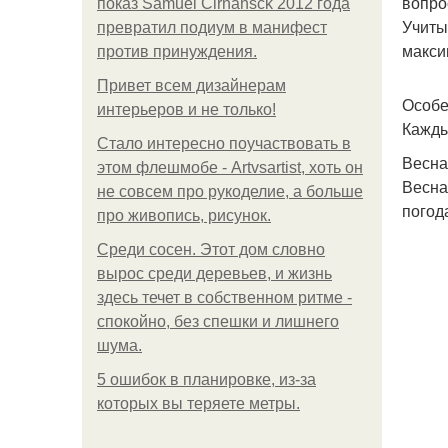
вопро
показ Samuel Cirnansck 2012 года
Учиты
превратил подиум в манифест
макси
против принуждения.
Привет всем дизайнерам
Особе
интерьеров и не только!
Кажды
Стало интересно поучаствовать в
Весна
этом флешмобе - Artvsartist, хоть он
Весна
не совсем про рукоделие, а больше
погод
про живопись, рисунок.
Среди сосен. Этот дом словно
вырос среди деревьев, и жизнь
здесь течет в собственном ритме -
спокойно, без спешки и лишнего
шума.
5 ошибок в планировке, из-за
которых вы теряете метры.