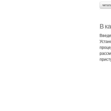
читат
В ка
Введ
Устан
проце
рассм
присту