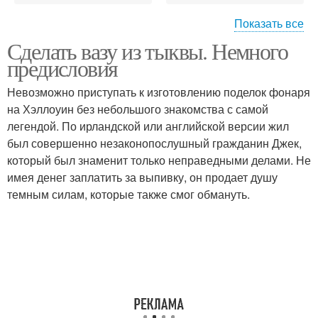
Показать все
Сделать вазу из тыквы. Немного
Композиции из осенних
Осенний поделка
предисловия
листьев
Невозможно приступать к изготовлению поделок фонаря
на Хэллоуин без небольшого знакомства с самой
легендой. По ирландской или английской версии жил
Осенний букет
Осенние букеты
был совершенно незаконопослушный гражданин Джек,
который был знаменит только неправедными делами. Не
имея денег заплатить за выпивку, он продает душу
темным силам, которые также смог обмануть.