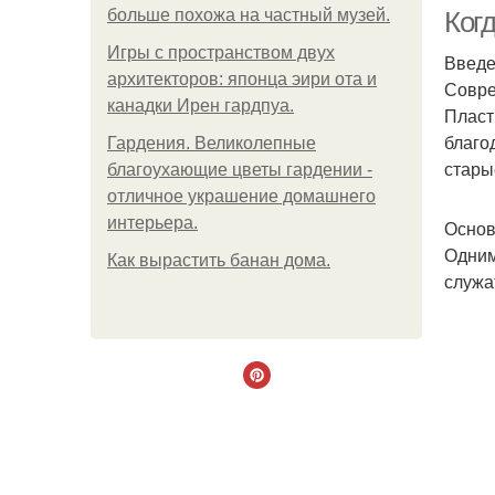
больше похожа на частный музей.
Ког
Игры с пространством двух
Введ
архитекторов: японца эири ота и
Совре
канадки Ирен гардпуа.
Пласт
благо
Гардения. Великолепные
стары
благоухающие цветы гардении -
отличное украшение домашнего
интерьера.
Основ
Одним
Как вырастить банан дома.
служа