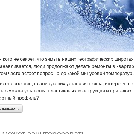
я кого не секрет, что зимы в наших географических широта
танавливается, люди продолжают делать ремонты в квартир
том часто встает вопрос - а до какой минусовой температу
всего россиян, планирующих установить окна, интересуют 
 возможна установка пластиковых конструкций и при каких
артный профиль?
ь дальше →
 может заинтересовать