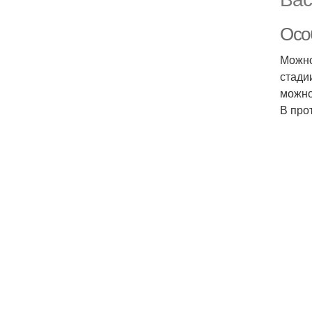
Осо
Можно
стади
можно
В про