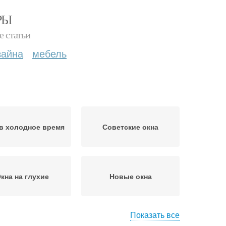
РЫ
е статьи
зайна
мебель
в холодное время
Советские окна
кна на глухие
Новые окна
Показать все
на в дождливую
Окна из-за цвета