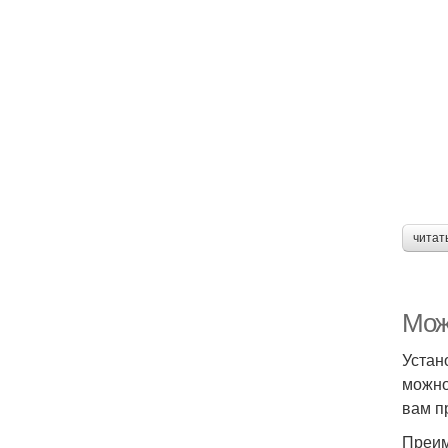
читат
Можн
Устан
можно
вам п
Преим