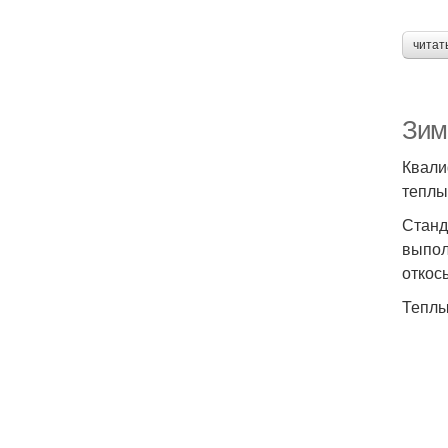
читат
Зим
Квали
теплы
Станд
выпол
откос
Теплы