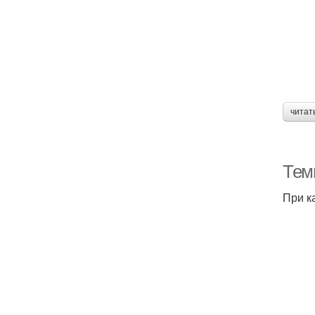
читат
Тем
При к