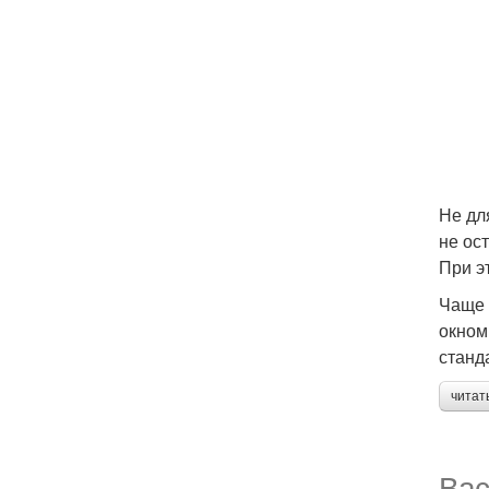
Не дл
не ос
При э
Чаще 
окном
станд
читат
Вас