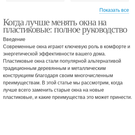
Показать все
Когда лучше менять окна на
Окна в хорошем
Окна с кардинальным
пластиковые: полное руководство
состоянии
изменением
Введение
Современные окна играют ключевую роль в комфорте и
энергетической эффективности вашего дома.
Окна на глухие
Новые окна
Пластиковые окна стали популярной альтернативой
традиционным деревянным и металлическим
конструкциям благодаря своим многочисленным
преимуществам. В этой статье мы рассмотрим, когда
Окна в новостройках
Окна в подъезде
лучше всего заменить старые окна на новые
пластиковые, и какие преимущества это может принести.
Окна в дождливую
Окна из-за цвета
погоду