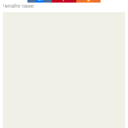
Читайте также
Корзинки из трикотажной пряжи сами по себе - стильный
и в то же время уютный подарок ручной работы.
Разноцветная керамическая плитка как украшение
интерьера.