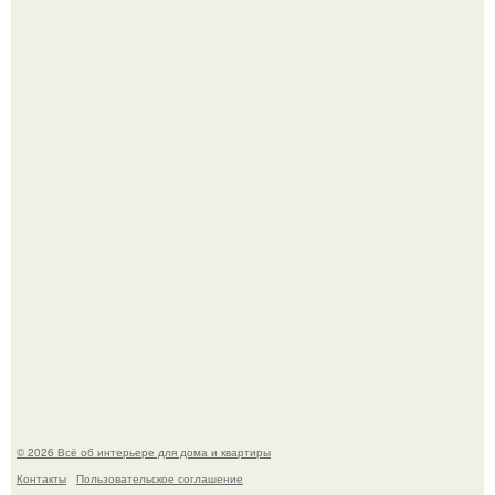
Среди сосен. Этот дом словно вырос среди деревьев, и
жизнь здесь течет в собственном ритме - спокойно, без
спешки и лишнего шума.
"Проиллюстрированные Люди": Томас майландер
превратил солнечные ожоги в арт - объект.
© 2026 Всё об интерьере для дома и квартиры
Контакты
Пользовательское соглашение