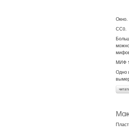
Окно.
СС0.
Больш
можно
мифов
МИФ 1
Одно 
вымер
читат
Можн
Пласт