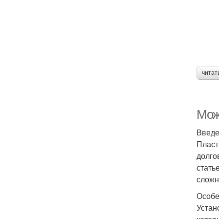
читат
Мож
Введ
Пласт
долго
стать
сложн
Особе
Устан