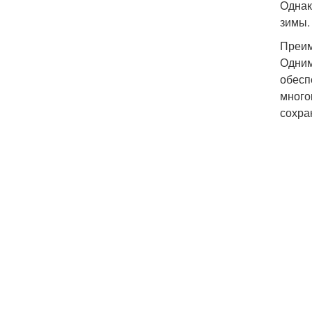
Однак
зимы.
Преим
Одним
обесп
много
сохра