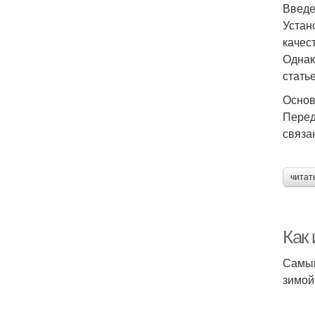
Введ
Устан
качес
Однак
стать
Основ
Перед
связа
читат
Как
Самый
зимой