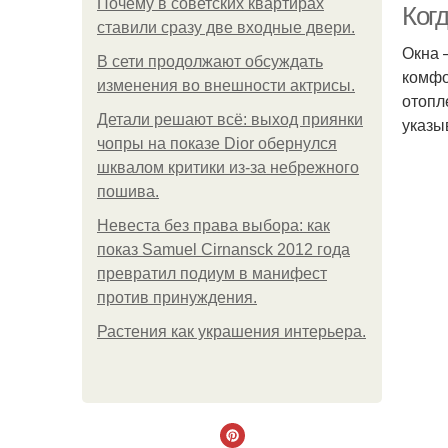
Почему в советских квартирах
Когд
ставили сразу две входные двери.
Окна 
В сети продолжают обсуждать
комфо
изменения во внешности актрисы.
отопл
Детали решают всё: выход приянки
указы
чопры на показе Dior обернулся
шквалом критики из-за небрежного
пошива.
Невеста без права выбора: как
показ Samuel Cirnansck 2012 года
превратил подиум в манифест
против принуждения.
Растения как украшения интерьера.