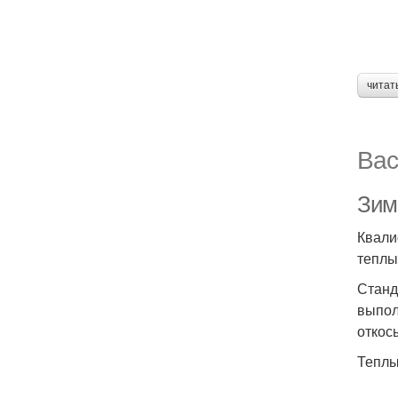
читат
Вас
Зим
Квали
теплы
Станд
выпол
откос
Теплы