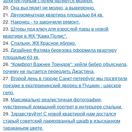
архитектурным стилем является модерн.
20.
Она выглядит не модно, а выверенно.
21.
Двухкомнатная квартира площадью 64 кв.
22.
Наконец - то закончили ремонт.
23.
Шторы под ключ для взрослой пары в новой
квартире в ЖК "Кама Полис".
24.
Спальня. ЖК Красное яблоко.
25.
Дизайнер Фатима березова оформила квартиру
площадью 63 кв.
26.
"Комфорт Важнее Трендов": хейли бибер объяснила,
почему не пытается переодеть Джастина.
27.
Второй день в городе Санкт-петербург мы посвятили
поездке в екатерининский дворец в Пушкин - царское
село.
28.
Максимально реалистичная фотография,
чувственный домашний портрет в интерьере спальни.
29.
Здравствуйте! С новой квартирой нам достался
старый советский лакированный шкаф в изысканном
тараканьем цвете.