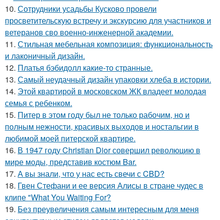
10.
Сотрудники усадьбы Кусково провели
просветительскую встречу и экскурсию для участников и
ветеранов сво военно-инженерной академии.
11.
Стильная мебельная композиция: функциональность
и лаконичный дизайн.
12.
Платья бэбидолл какие-то странные.
13.
Самый неудачный дизайн упаковки хлеба в истории.
14.
Этой квартирой в московском ЖК владеет молодая
семья с ребенком.
15.
Питер в этом году был не только рабочим, но и
полным нежности, красивых выходов и ностальгии в
любимой моей питерской квартире.
16.
В 1947 году Christian Dior совершил революцию в
мире моды, представив костюм Bar.
17.
А вы знали, что у нас есть свечи с CBD?
18.
Гвен Стефани и ее версия Алисы в стране чудес в
клипе "What You Waiting For?
19.
Без преувеличения самым интересным для меня