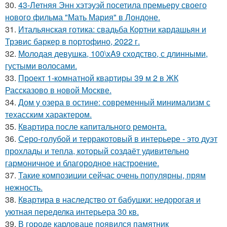
30.
43-Летняя Энн хэтэуэй посетила премьеру своего
нового фильма "Мать Мария" в Лондоне.
31.
Итальянская готика: свадьба Кортни кардашьян и
Трэвис баркер в портофино, 2022 г.
32.
Молодая девушка, 100\xA9 сходство, с длинными,
густыми волосами.
33.
Проект 1-комнатной квартиры 39 м 2 в ЖК
Рассказово в новой Москве.
34.
Дом у озера в остине: современный минимализм с
техасским характером.
35.
Квартира после капитального ремонта.
36.
Серо-голубой и терракотовый в интерьере - это дуэт
прохлады и тепла, который создаёт удивительно
гармоничное и благородное настроение.
37.
Такие композиции сейчас очень популярны, прям
нежность.
38.
Квартира в наследство от бабушки: недорогая и
уютная переделка интерьера 30 кв.
39.
В городе карловаце появился памятник