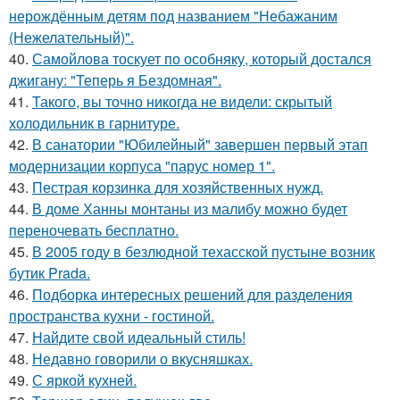
нерождённым детям под названием "Небажаним
(Нежелательный)".
40.
Самойлова тоскует по особняку, который достался
джигану: "Теперь я Бездомная".
41.
Такого, вы точно никогда не видели: скрытый
холодильник в гарнитуре.
42.
В санатории "Юбилейный" завершен первый этап
модернизации корпуса "парус номер 1".
43.
Пестрая корзинка для хозяйственных нужд.
44.
В доме Ханны монтаны из малибу можно будет
переночевать бесплатно.
45.
В 2005 году в безлюдной техасской пустыне возник
бутик Prada.
46.
Подборка интересных решений для разделения
пространства кухни - гостиной.
47.
Найдите свой идеальный стиль!
48.
Недавно говорили о вкусняшках.
49.
С яркой кухней.