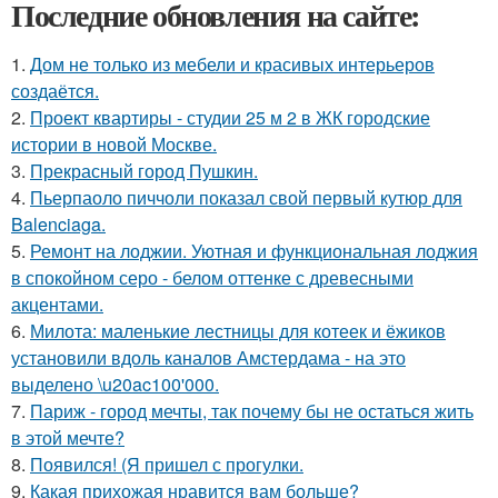
Последние обновления на сайте:
1.
Дом не только из мебели и красивых интерьеров
создаётся.
2.
Проект квартиры - студии 25 м 2 в ЖК городские
истории в новой Москве.
3.
Прекрасный город Пушкин.
4.
Пьерпаоло пиччоли показал свой первый кутюр для
Balenciaga.
5.
Ремонт на лоджии. Уютная и функциональная лоджия
в спокойном серо - белом оттенке с древесными
акцентами.
6.
Милота: маленькие лестницы для котеек и ёжиков
установили вдоль каналов Амстердама - на это
выделено \u20ac100'000.
7.
Париж - город мечты, так почему бы не остаться жить
в этой мечте?
8.
Появился! (Я пришел с прогулки.
9.
Какая прихожая нравится вам больше?