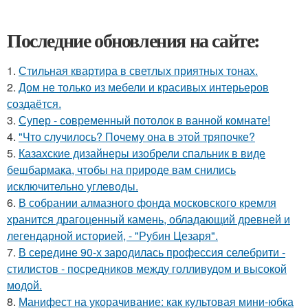
Последние обновления на сайте:
1.
Стильная квартира в светлых приятных тонах.
2.
Дом не только из мебели и красивых интерьеров
создаётся.
3.
Супер - современный потолок в ванной комнате!
4.
"Что случилось? Почему она в этой тряпочке?
5.
Казахские дизайнеры изобрели спальник в виде
бешбармака, чтобы на природе вам снились
исключительно углеводы.
6.
В собрании алмазного фонда московского кремля
хранится драгоценный камень, обладающий древней и
легендарной историей, - "Рубин Цезаря".
7.
В середине 90-х зародилась профессия селебрити -
стилистов - посредников между голливудом и высокой
модой.
8.
Манифест на укорачивание: как культовая мини-юбка