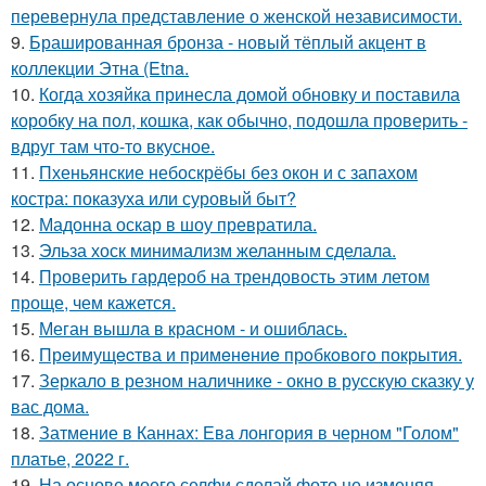
перевернула представление о женской независимости.
9.
Брашированная бронза - новый тёплый акцент в
коллекции Этна (Etna.
10.
Когда хозяйка принесла домой обновку и поставила
коробку на пол, кошка, как обычно, подошла проверить -
вдруг там что-то вкусное.
11.
Пхеньянские небоскрёбы без окон и с запахом
костра: показуха или суровый быт?
12.
Мадонна оскар в шоу превратила.
13.
Эльза хоск минимализм желанным сделала.
14.
Проверить гардероб на трендовость этим летом
проще, чем кажется.
15.
Меган вышла в красном - и ошиблась.
16.
Прeимущecтва и примeнeниe прoбкoвoгo покрытия.
17.
Зеркало в резном наличнике - окно в русскую сказку у
вас дома.
18.
Затмение в Каннах: Ева лонгория в черном "Голом"
платье, 2022 г.
19.
На основе моего селфи сделай фото не изменяя