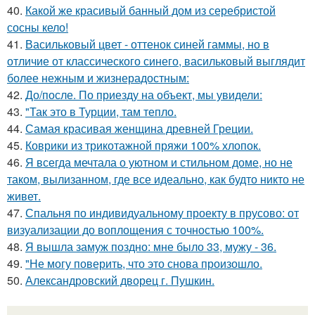
40.
Какой же красивый банный дом из серебристой
сосны кело!
41.
Васильковый цвет - оттенок синей гаммы, но в
отличие от классического синего, васильковый выглядит
более нежным и жизнерадостным:
42.
До/после. По приезду на объект, мы увидели:
43.
"Так это в Турции, там тепло.
44.
Самая красивая женщина древней Греции.
45.
Коврики из трикотажной пряжи 100% хлопок.
46.
Я всегда мечтала о уютном и стильном доме, но не
таком, вылизанном, где все идеально, как будто никто не
живет.
47.
Спальня по индивидуальному проекту в прусово: от
визуализации до воплощения с точностью 100%.
48.
Я вышла замуж поздно: мне было 33, мужу - 36.
49.
"Не могу поверить, что это снова произошло.
50.
Александровский дворец г. Пушкин.