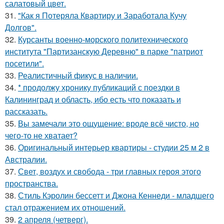
салатовый цвет.
31.
"Как я Потеряла Квартиру и Заработала Кучу
Долгов".
32.
Курсанты военно-морского политехнического
института "Партизанскую Деревню" в парке "патриот
посетили".
33.
Реалистичный фикус в наличии.
34.
* продолжу хронику публикаций с поездки в
Калининград и область, ибо есть что показать и
рассказать.
35.
Вы замечали это ощущение: вроде всё чисто, но
чего-то не хватает?
36.
Оригинальный интерьер квартиры - студии 25 м 2 в
Австралии.
37.
Свет, воздух и свобода - три главных героя этого
пространства.
38.
Стиль Кэролин бессетт и Джона Кеннеди - младшего
стал отражением их отношений.
39.
2 апреля (четверг).