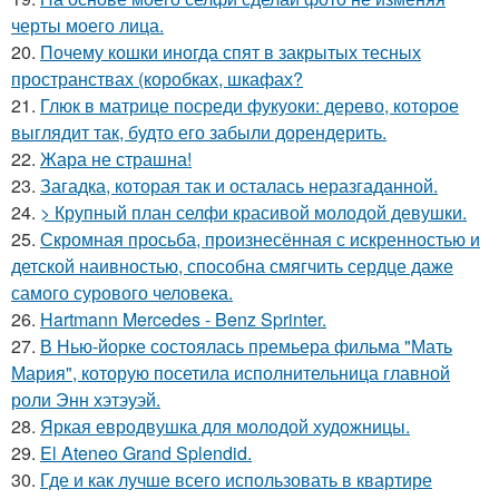
черты моего лица.
20.
Почему кошки иногда спят в закрытых тесных
пространствах (коробках, шкафах?
21.
Глюк в матрице посреди фукуоки: дерево, которое
выглядит так, будто его забыли дорендерить.
22.
Жара не страшна!
23.
Загадка, которая так и осталась неразгаданной.
24.
> Крупный план селфи красивой молодой девушки.
25.
Скромная просьба, произнесённая с искренностью и
детской наивностью, способна смягчить сердце даже
самого сурового человека.
26.
Hartmann Mercedes - Benz Sprinter.
27.
В Нью-йорке состоялась премьера фильма "Мать
Мария", которую посетила исполнительница главной
роли Энн хэтэуэй.
28.
Яркая евродвушка для молодой художницы.
29.
El Ateneo Grand Splendid.
30.
Где и как лучше всего использовать в квартире