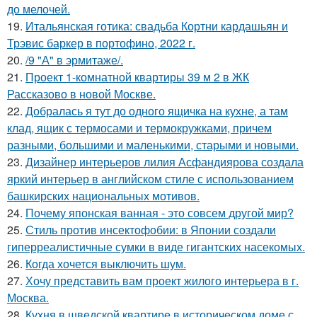
до мелочей.
19.
Итальянская готика: свадьба Кортни кардашьян и
Трэвис баркер в портофино, 2022 г.
20.
/9 "А" в эрмитаже/.
21.
Проект 1-комнатной квартиры 39 м 2 в ЖК
Рассказово в новой Москве.
22.
Добралась я тут до одного ящичка на кухне, а там
клад, ящик с термосами и термокружками, причем
разными, большими и маленькими, старыми и новыми.
23.
Дизайнер интерьеров лилия Асфандиярова создала
яркий интерьер в английском стиле с использованием
башкирских национальных мотивов.
24.
Почему японская ванная - это совсем другой мир?
25.
Стиль против инсектофобии: в Японии создали
гиперреалистичные сумки в виде гигантских насекомых.
26.
Когда хочется выключить шум.
27.
Хочу представить вам проект жилого интерьера в г.
Москва.
28.
Кухня в шведской квартире в историческом доме с