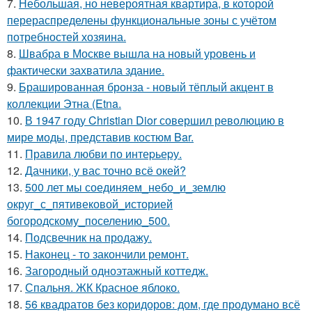
7.
Небольшая, но невероятная квартира, в которой
перераспределены функциональные зоны с учётом
потребностей хозяина.
8.
Швабра в Москве вышла на новый уровень и
фактически захватила здание.
9.
Брашированная бронза - новый тёплый акцент в
коллекции Этна (Etna.
10.
В 1947 году Christian Dior совершил революцию в
мире моды, представив костюм Bar.
11.
Правила любви по интеpьеpу.
12.
Дачники, у вас точно всё окей?
13.
500 лет мы соединяем_небо_и_землю
округ_с_пятивековой_историей
богородскому_поселению_500.
14.
Подсвечник на продажу.
15.
Наконец - то закончили ремонт.
16.
Загородный одноэтажный коттедж.
17.
Спальня. ЖК Красное яблоко.
18.
56 квадратов без коридоров: дом, где продумано всё