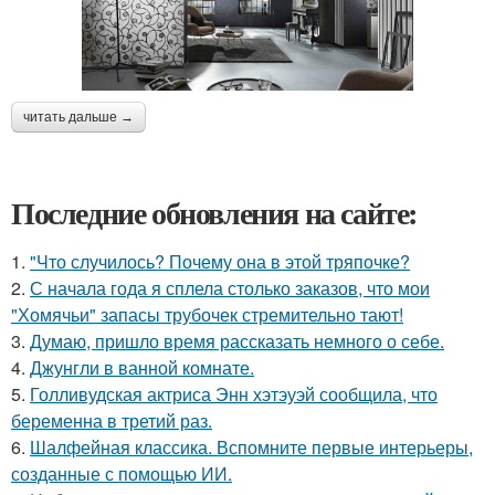
читать дальше →
Последние обновления на сайте:
1.
"Что случилось? Почему она в этой тряпочке?
2.
С начала года я сплела столько заказов, что мои
"Хомячьи" запасы трубочек стремительно тают!
3.
Думаю, пришло время рассказать немного о себе.
4.
Джунгли в ванной комнате.
5.
Голливудская актриса Энн хэтэуэй сообщила, что
беременна в третий раз.
6.
Шалфейная классика. Вспомните первые интерьеры,
созданные с помощью ИИ.