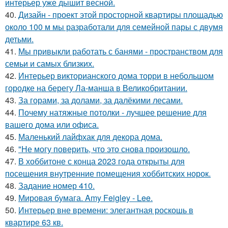
интерьер уже дышит весной.
40.
Дизайн - проект этой просторной квартиры площадью
около 100 м мы разработали для семейной пары с двумя
детьми.
41.
Мы привыкли работать с банями - пространством для
семьи и самых близких.
42.
Интерьер викторианского дома торри в небольшом
городке на берегу Ла-манша в Великобритании.
43.
За горами, за долами, за далёкими лесами.
44.
Почему натяжные потолки - лучшее решение для
вашего дома или офиса.
45.
Маленький лайфхак для декора дома.
46.
"Не могу поверить, что это снова произошло.
47.
В хоббитоне с конца 2023 года открыты для
посещения внутренние помещения хоббитских норок.
48.
Задание номер 410.
49.
Мировая бумага. Amy Feigley - Lee.
50.
Интерьер вне времени: элегантная роскошь в
квартире 63 кв.