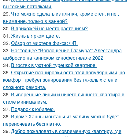
высокими потолками.
29.
Что можно сделать из плитки, кроме стен, и не ,
внимание, только в ванной?
30.
В прихожей не место растениям?
31.
Жизнь в ярком цвете.
32.
Обзор от мистера фикса: ФП.
33.
Настоящее "Воплощение Гламура": Алессандра
амбросио на каннском кинофестивале 2022.
34.
В гостях в уютной турецкой квартире.
35.
Открытые планировки остаются популярными, но
комфорт требует зонирования без тяжелых стен и
сложного ремонта.
36.
Выверенные линии и ничего лишнего: квартира в
стиле минимализм.
37.
Подарок к юбилею.
38.
В доме Ханны монтаны из малибу можно будет
переночевать бесплатно.
39.
Добро пожаловать в современную квартиру, где