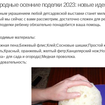
родные осенние поделки 2023: новые иде
ным украшением любой детсадовской выставки станет милы
ый мы сейчас с вами рассмотрим, достаточно сложен для р
 поделки ребенку обязательно понадобится ваша помощь.
одимые материалы:
жная пена;Бежевый флис;Клей;Сосновые шишки;Простой к
ть;Красный, оранжевый, желтый фетр;Канцелярский нож;Но
ка» для сада и огорода);Медная проволока.
довательность: