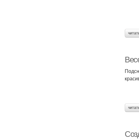
читат
Вес
Подсн
краси
читат
Соз