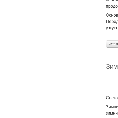
продо
Основ
Перед
узкую
читат
Зим
Снего
Зимни
зимни