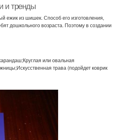
и и тренды
й ежик из шишек. Способ его изготовления,
ебят дошкольного возраста. Поэтому в создании
арандаш;Круглая или овальная
жницы;Искусственная трава (подойдет коврик