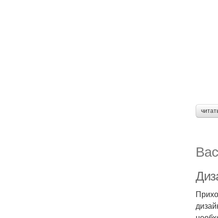
читат
Вас
Диз
Прихо
дизай
необх