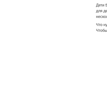
Дети 
для д
неско
Что н
Чтобы