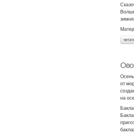
Сказо
Волше
зимня
Матер
читат
Ово
Осень
от мо
созда
на ос
Бакл
Бакла
приго
бакла